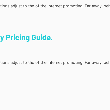
ions adjust to the of the internet promoting. Far away, be
y Pricing Guide.
ions adjust to the of the internet promoting. Far away, be