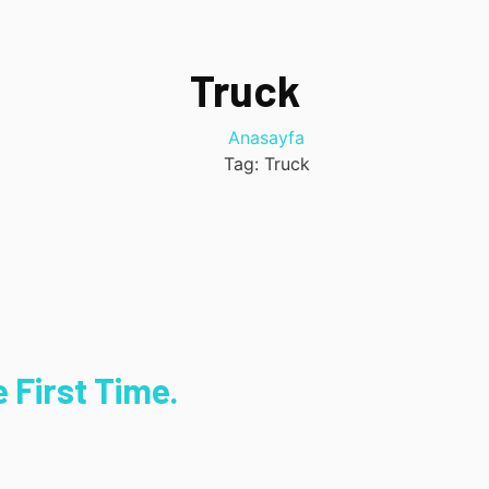
Truck
Anasayfa
Tag: Truck
 First Time.