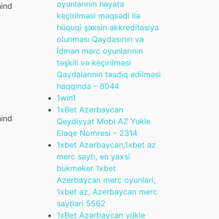
oyunlarının həyata
hind
keçirilməsi məqsədi ilə
hüquqi şəxsin akkreditasiya
olunması Qaydasının və
İdman mərc oyunlarının
təşkili və keçirilməsi
Qaydalarının təsdiq edilməsi
haqqında – 804
4
1win
1
1xBet Azerbaycan
hind
Qeydiyyat Mobi AZ Yukle
Elaqe Nomresi – 231
4
1xbet Azerbaycan,1xbet az
merc saytı, en yaxsi
bukmeker 1xbet
Azerbaycan merc oyunlari,
1xbet az, Azerbaycan merc
saytlari 556
2
1xBet Azərbaycan yükle