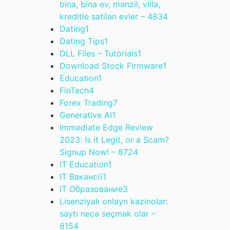
bina, bina ev, mənzil, villa,
kreditle satilan evler – 483
4
Dating
1
Dating Tips
1
DLL Files – Tutorials
1
Download Stock Firmware
1
Education
1
FinTech
4
Forex Trading
7
Generative AI
1
Immediate Edge Review
2023: Is it Legit, or a Scam?
Signup Now! – 872
4
IT Education
1
IT Вакансії
1
IT Образование
3
Lisenziyalı onlayn kazinolar:
saytı necə seçmək olar –
815
4