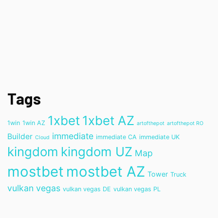
Tags
1xbet
1xbet AZ
1win
1win AZ
artofthepot
artofthepot RO
immediate
Builder
immediate CA
immediate UK
Cloud
kingdom
kingdom UZ
Map
mostbet
mostbet AZ
Tower
Truck
vulkan vegas
vulkan vegas DE
vulkan vegas PL