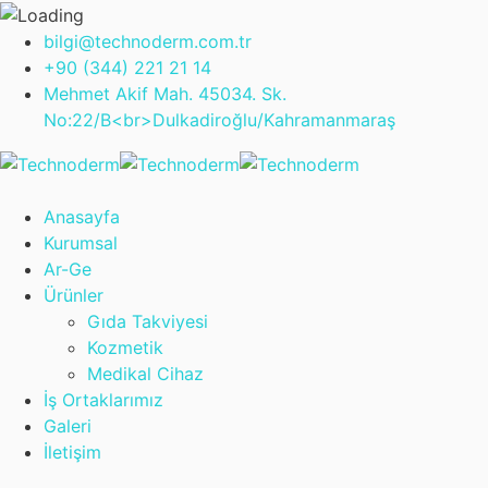
bilgi@technoderm.com.tr
+90 (344) 221 21 14
Mehmet Akif Mah. 45034. Sk.
No:22/B<br>Dulkadiroğlu/Kahramanmaraş
Anasayfa
Kurumsal
Ar-Ge
Ürünler
Gıda Takviyesi
Kozmetik
Medikal Cihaz
İş Ortaklarımız
Galeri
İletişim