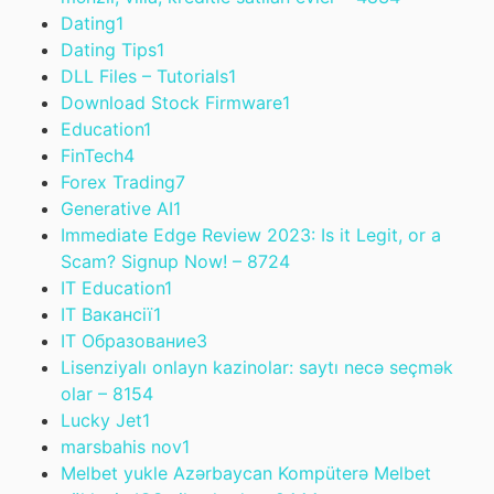
Dating
1
Dating Tips
1
DLL Files – Tutorials
1
Download Stock Firmware
1
Education
1
FinTech
4
Forex Trading
7
Generative AI
1
Immediate Edge Review 2023: Is it Legit, or a
Scam? Signup Now! – 872
4
IT Education
1
IT Вакансії
1
IT Образование
3
Lisenziyalı onlayn kazinolar: saytı necə seçmək
olar – 815
4
Lucky Jet
1
marsbahis nov
1
Melbet yukle Azərbaycan Kompüterə Melbet