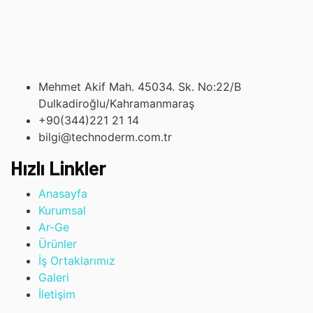
Mehmet Akif Mah. 45034. Sk. No:22/B
Dulkadiroğlu/Kahramanmaraş
+90(344)221 21 14
bilgi@technoderm.com.tr
Hızlı Linkler
Anasayfa
Kurumsal
Ar-Ge
Ürünler
İş Ortaklarımız
Galeri
İletişim