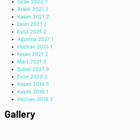
Ocak 2022
1
Aralık 2021
2
Kasım 2021
2
Ekim 2021
2
Eylül 2021
2
Ağustos 2021
1
Haziran 2021
1
Nisan 2021
2
Mart 2021
3
Şubat 2021
3
Ekim 2020
2
Kasım 2019
5
Kasım 2018
1
Haziran 2018
2
Gallery