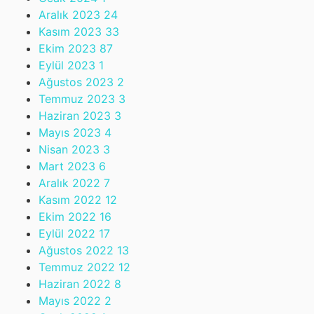
Aralık 2023
24
Kasım 2023
33
Ekim 2023
87
Eylül 2023
1
Ağustos 2023
2
Temmuz 2023
3
Haziran 2023
3
Mayıs 2023
4
Nisan 2023
3
Mart 2023
6
Aralık 2022
7
Kasım 2022
12
Ekim 2022
16
Eylül 2022
17
Ağustos 2022
13
Temmuz 2022
12
Haziran 2022
8
Mayıs 2022
2