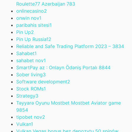
Roulette77 Azerbaijan 78
3
onlinecasino
2
onwin nov
1
paribahis sitesi
1
Pin Up
2
Pin Up Russia
12
Reliable and Safe Trading Platform 2023 – 383
4
Sahabet
1
sahabet nov
1
SmartPay az : Onlayn Ödəniş Portalı 884
4
Sober living
3
Software development
2
Stock ROMs
1
Strategy
3
Təyyarə Oyunu Mostbet Mostbet Aviator game
985
4
tipobet nov
2
Vulkan
1
Vulkan Vegas bonus bez depozytu 50 spinów