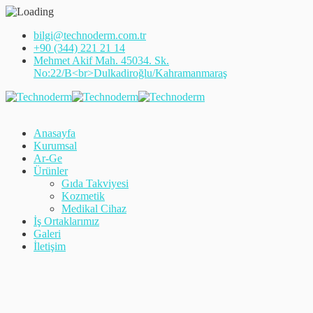
bilgi@technoderm.com.tr
+90 (344) 221 21 14
Mehmet Akif Mah. 45034. Sk.
No:22/B<br>Dulkadiroğlu/Kahramanmaraş
Anasayfa
Kurumsal
Ar-Ge
Ürünler
Gıda Takviyesi
Kozmetik
Medikal Cihaz
İş Ortaklarımız
Galeri
İletişim