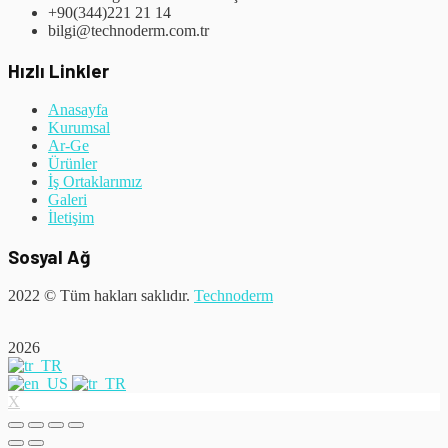
+90(344)221 21 14
bilgi@technoderm.com.tr
Hızlı Linkler
Anasayfa
Kurumsal
Ar-Ge
Ürünler
İş Ortaklarımız
Galeri
İletişim
Sosyal Ağ
2022
© Tüm hakları saklıdır.
Technoderm
2026
X