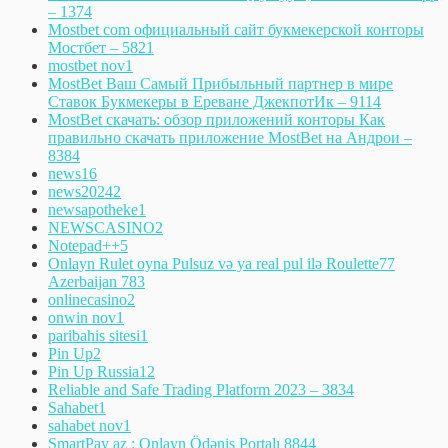
– 137
4
Mostbet com официальный сайт букмекерской конторы
Мостбет – 582
1
mostbet nov
1
MostBet Ваш Самый Прибыльный партнер в мире
Ставок Букмекеры в Ереване ДжекпотИк – 911
4
MostBet скачать: обзор приложений конторы Как
правильно скачать приложение MostBet на Андрои –
838
4
news
16
news2024
2
newsapotheke
1
NEWSCASINO
2
Notepad++
5
Onlayn Rulet oyna Pulsuz və ya real pul ilə Roulette77
Azerbaijan 78
3
onlinecasino
2
onwin nov
1
paribahis sitesi
1
Pin Up
2
Pin Up Russia
12
Reliable and Safe Trading Platform 2023 – 383
4
Sahabet
1
sahabet nov
1
SmartPay az : Onlayn Ödəniş Portalı 884
4