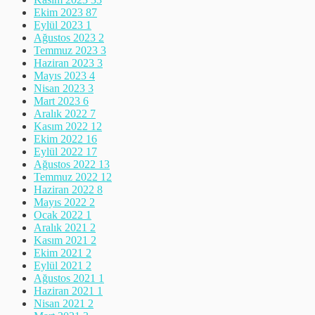
Ekim 2023
87
Eylül 2023
1
Ağustos 2023
2
Temmuz 2023
3
Haziran 2023
3
Mayıs 2023
4
Nisan 2023
3
Mart 2023
6
Aralık 2022
7
Kasım 2022
12
Ekim 2022
16
Eylül 2022
17
Ağustos 2022
13
Temmuz 2022
12
Haziran 2022
8
Mayıs 2022
2
Ocak 2022
1
Aralık 2021
2
Kasım 2021
2
Ekim 2021
2
Eylül 2021
2
Ağustos 2021
1
Haziran 2021
1
Nisan 2021
2