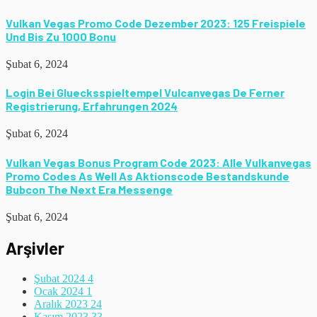
Vulkan Vegas Promo Code Dezember 2023: 125 Freispiele
Und Bis Zu 1000 Bonu
Şubat 6, 2024
Login Bei Gluecksspieltempel Vulcanvegas De Ferner
Registrierung, Erfahrungen 2024
Şubat 6, 2024
Vulkan Vegas Bonus Program Code 2023: Alle Vulkanvegas
Promo Codes As Well As Aktionscode Bestandskunde
Bubcon The Next Era Messenge
Şubat 6, 2024
Arşivler
Şubat 2024
4
Ocak 2024
1
Aralık 2023
24
Kasım 2023
33