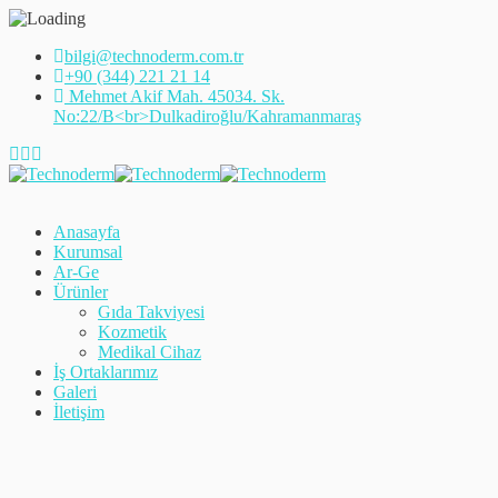
bilgi@technoderm.com.tr
+90 (344) 221 21 14
Mehmet Akif Mah. 45034. Sk.
No:22/B<br>Dulkadiroğlu/Kahramanmaraş
Anasayfa
Kurumsal
Ar-Ge
Ürünler
Gıda Takviyesi
Kozmetik
Medikal Cihaz
İş Ortaklarımız
Galeri
İletişim