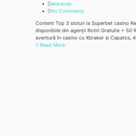
akaracay
No Comments
Content Top 3 sloturi la Superbet casino Re
disponibile din agenții Rotiri Gratuite + 
aventură în casino cu Xbraker și Capatos, 4
Read More