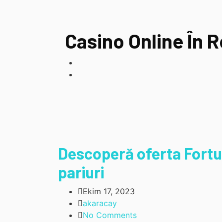
Casino Online În 
Descoperă oferta Fortun
pariuri
Ekim 17, 2023
akaracay
No Comments