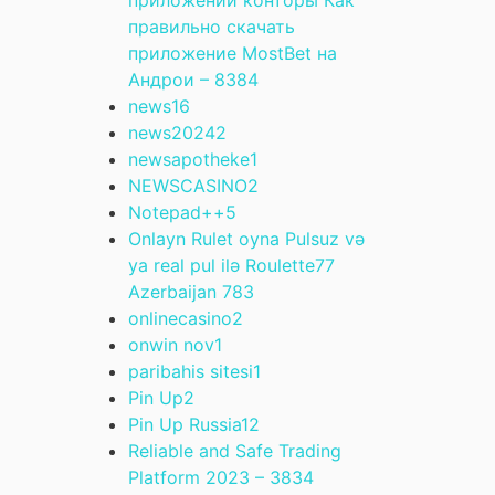
правильно скачать
приложение MostBet на
Андрои – 838
4
news
16
news2024
2
newsapotheke
1
NEWSCASINO
2
Notepad++
5
Onlayn Rulet oyna Pulsuz və
ya real pul ilə Roulette77
Azerbaijan 78
3
onlinecasino
2
onwin nov
1
paribahis sitesi
1
Pin Up
2
Pin Up Russia
12
Reliable and Safe Trading
Platform 2023 – 383
4