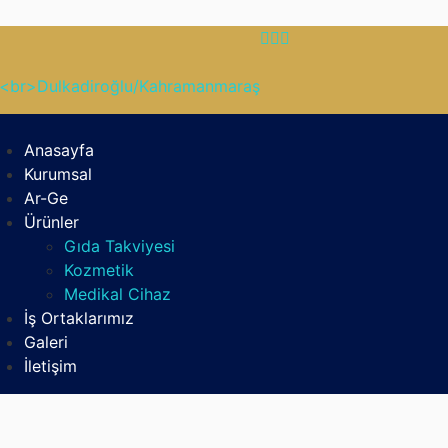
B<br>Dulkadiroğlu/Kahramanmaraş
Anasayfa
Kurumsal
Ar-Ge
Ürünler
Gıda Takviyesi
Kozmetik
Medikal Cihaz
İş Ortaklarımız
Galeri
İletişim