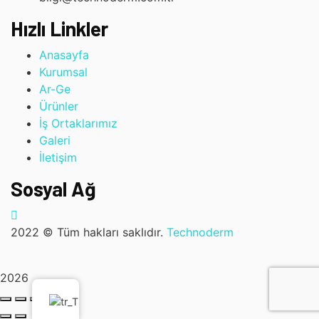
Hızlı Linkler
Anasayfa
Kurumsal
Ar-Ge
Ürünler
İş Ortaklarımız
Galeri
İletişim
Sosyal Ağ
2022
© Tüm hakları saklıdır.
Technoderm
2026