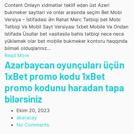
Content Onlayn xidmətlər təklif edən üst Azeri
bukmeker saytlari və onlar arasında seçim Bet Mobi
Versiya – İstifadəsi Ən Rahat Mərc Tətbiqi bet Mobi
Tətbiqi Və Mobil Sayt Versiyası 1xbet Mobile Və Ondan
Istifadə Üsullar bet vasitəsilə bahis tətbiqi necə necə
yükləmək olar bet mobile bukmeker kontoru haqqında
bilməli olduqlarınız…
Read More
Azərbaycan oyunçuları üçün
1xBet promo kodu 1xBet
promo kodunu haradan tapa
bilərsiniz
Ekim 20, 2023
akaracay
No Comments