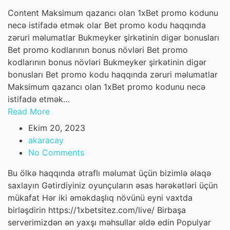
Content Maksimum qazancı olan 1xBet promo kodunu
necə istifadə etmək olar Bet promo kodu haqqında
zəruri məlumatlar Bukmeyker şirkətinin digər bonusları
Bet promo kodlarının bonus növləri Bet promo
kodlarının bonus növləri Bukmeyker şirkətinin digər
bonusları Bet promo kodu haqqında zəruri məlumatlar
Maksimum qazancı olan 1xBet promo kodunu necə
istifadə etmək…
Read More
Ekim 20, 2023
akaracay
No Comments
Bu ölkə haqqında ətraflı məlumat üçün bizimlə əlaqə
saxlayın Gətirdiyiniz oyunçuların əsas hərəkətləri üçün
mükafat Hər iki əməkdaşlıq növünü eyni vaxtda
birləşdirin https://1xbetsitez.com/live/ Birbaşa
serverimizdən ən yaxşı məhsullar əldə edin Populyar