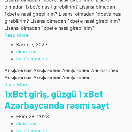
olmadan 1xbet’e nasıl girebilirim? Lisansı olmadan
1xbet’e nasıl girebilirim? Lisansı olmadan 1xbet’e nasıl
girebilirim? Lisansı olmadan 1xbet’e nasıl girebilirim?
Lisansı olmadan 1xbet’e nasıl girebilirim?
Read More
Kasım 7, 2023
akaracay
No Comments
Альфа-клик Альфа-клик Альфа-клик Альфа-клик
Альфа-клик Альфа-клик Альфа-клик
Read More
1xBet giriş, güzgü 1 xBet
Azərbaycanda rəsmi sayt
Ekim 28, 2023
akaracay
No Comments