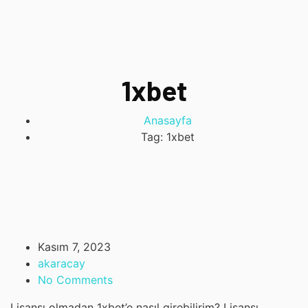
1xbet
Anasayfa
Tag: 1xbet
Kasım 7, 2023
akaracay
No Comments
Lisansı olmadan 1xbet’e nasıl girebilirim? Lisansı