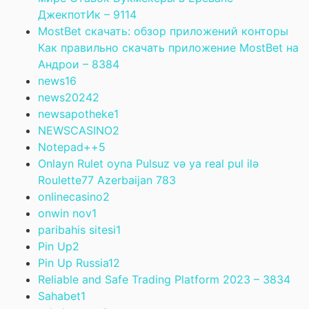
ДжекпотИк – 911
4
MostBet скачать: обзор приложений конторы
Как правильно скачать приложение MostBet на
Андрои – 838
4
news
16
news2024
2
newsapotheke
1
NEWSCASINO
2
Notepad++
5
Onlayn Rulet oyna Pulsuz və ya real pul ilə
Roulette77 Azerbaijan 78
3
onlinecasino
2
onwin nov
1
paribahis sitesi
1
Pin Up
2
Pin Up Russia
12
Reliable and Safe Trading Platform 2023 – 383
4
Sahabet
1