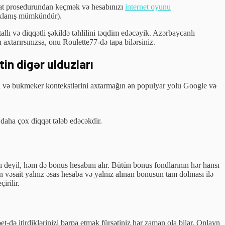
yyat prosedurundan keçmək və hesabınızı
internet oyunu
yoxlanış mümkündür).
tallı və diqqətli şəkildə təhlilini təqdim edəcəyik. Azərbaycanlı
axtarırsınızsa, onu Roulette77-də tapa bilərsiniz.
in digər ulduzları
rı və bukmeker kontekstlərini axtarmağın ən populyar yolu Google və
daha çox diqqət tələb edəcəkdir.
ı deyil, həm də bonus hesabını alır. Bütün bonus fondlarının hər hansı
 vəsait yalnız əsas hesaba və yalnız alınan bonusun tam dolması ilə
irilir.
et-də itirdiklərinizi bərpa etmək fürsətiniz hər zaman ola bilər. Onlayn