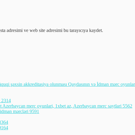
ta adresimi ve web site adresimi bu tarayıcıya kaydet.
quqi şəxsin akkreditasiya olunması Qaydasının və İdman mərc oyunların
 231
4
t Azerbaycan merc oyunlari, 1xbet az, Azerbaycan merc saytlari 556
2
 idman mərcləri 959
1
336
4
916
4