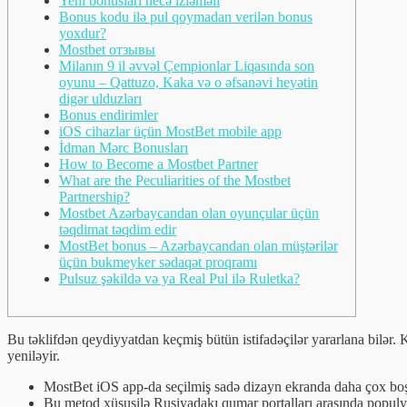
Yeni bonusları necə izləməli
Bonus kodu ilə pul qoymadan verilən bonus
yoxdur?
Mostbet отзывы
Milanın 9 il əvvəl Çempionlar Liqasında son
oyunu – Qattuzo, Kaka və o əfsanəvi heyətin
digər ulduzları
Bonus endirimler
iOS cihazlar üçün MostBet mobile app
İdman Mərc Bonusları
How to Become a Mostbet Partner
What are the Peculiarities of the Mostbet
Partnership?
Mostbet Azərbaycandan olan oyunçular üçün
təqdimat təqdim edir
MostBet bonus – Azərbaycandan olan müştərilər
üçün bukmeyker sədaqət proqramı
Pulsuz şəkildə və ya Real Pul ilə Ruletka?
Bu təklifdən qeydiyyatdan keçmiş bütün istifadəçilər yararlana bilər
yeniləyir.
MostBet iOS app-da seçilmiş sadə dizayn ekranda daha çox boş s
Bu metod xüsusilə Rusiyadakı qumar portalları arasında populya