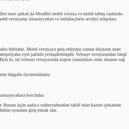
stBet mərc şirkəti də MostBet mobil versiya və mobil tətbiq vasitəsilə
obil versiyanın xüsusiyyətləri və istifadəçilərin sevdiyi nöqtələrə
irə bilirsiniz. Mobil versiyaya giriş etdiyiniz zaman dizaynın mərc
teqoriyalar eyni şəkildə yerləşdirilmişdir. Vebsayt versiyasından fərqli
Belə ki, siz vebsayt versiyasında kupon yaradərkən onlar ekranın sağ
rini diqqətlə öyrənməlisiniz.
xüsusiyyətlərə borcludur.
ər. Bunun üçün sadəcə onlinexidmətləri təklif edən kazino şirkətinin
 bütün oyunlara giriş etmək olar.