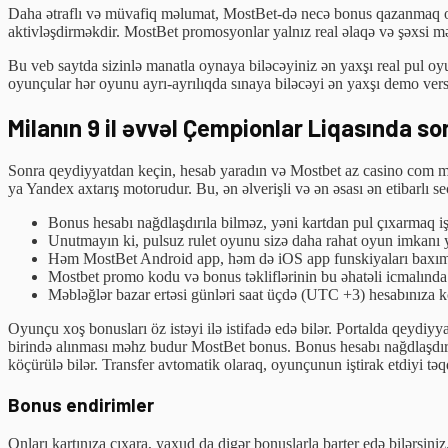
Daha ətraflı və müvafiq məlumat, MostBet-də necə bonus qazanmaq ola
aktivləşdirməkdir. MostBet promosyonlar yalnız real əlaqə və şəxsi m
Bu veb saytda sizinlə manatla oynaya biləcəyiniz ən yaxşı real pul oyunl
oyunçular hər oyunu ayrı-ayrılıqda sınaya biləcəyi ən yaxşı demo versi
Milanın 9 il əvvəl Çempionlar Liqasında so
Sonra qeydiyyatdan keçin, hesab yaradın və Mostbet az casino com mə
ya Yandex axtarış motorudur. Bu, ən əlverişli və ən əsası ən etibarlı se
Bonus hesabı nağdlaşdırıla bilməz, yəni kartdan pul çıxarmaq i
Unutmayın ki, pulsuz rulet oyunu sizə daha rahat oyun imkanı y
Həm MostBet Android app, həm də iOS app funskiyaları baxımd
Mostbet promo kodu və bonus təkliflərinin bu əhatəli icmalında 
Məbləğlər bazar ertəsi günləri saat üçdə (UTC +3) hesabınıza k
Oyunçu xoş bonusları öz istəyi ilə istifadə edə bilər. Portalda qeydiy
birində alınması məhz budur MostBet bonus. Bonus hesabı nağdlaşdırıl
köçürülə bilər. Transfer avtomatik olaraq, oyunçunun iştirak etdiyi təqd
Bonus endirimler
Onları kartınıza çıxara, yaxud da digər bonuslarla barter edə bilərsini