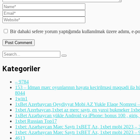
Bir dahaki sefere yorum yaptığımda kullanılmak üzere adımı, e-pos
Kategoriler
– 978
4
153 – İdman mərc oyunlarının həyata keçirilməsi məqsədi ilə hü
804
4
1win
1
1xBet Azerbaycan Qeydiyyat Mobi AZ Yukle Elaqe Nomresi –
1xbet Azerbaycan,1xbet az merc saytı, en yaxsi bukmeker 1xbe
1xBet Azərbaycan yükle Android və iPhone: bonus 100 , giriş,
1xbet Russian Top
17
1xbet: Azərbaycan Mərc Saytı 1xBET Az, 1xbet mobi 2023 – 
1xbet: Azərbaycan Mərc Saytı 1xBET Az, 1xbet mobi 2023 – 
461
3