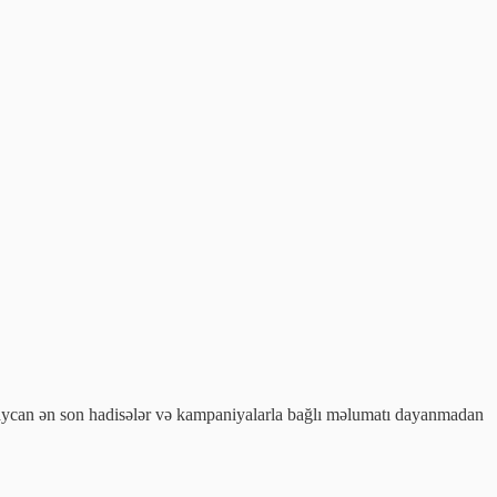
rbaycan ən son hadisələr və kampaniyalarla bağlı məlumatı dayanmadan