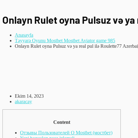
Onlayn Rulet oyna Pulsuz və ya 
Anasayfa
Təyyarə Oyunu Mostbet Mostbet Aviator game 985
Onlayn Rulet oyna Pulsuz və ya real pul ilə Roulette77 Azerbai
Ekim 14, 2023
akaracay
Content
Отзывы Пользователей О Mostbet (мостбет)