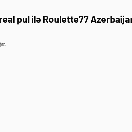
real pul ilə Roulette77 Azerbaija
jan