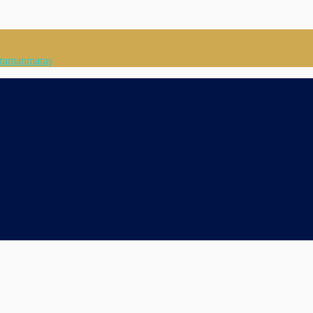
hramanmaraş