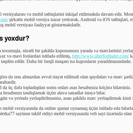
bil versiyalarını və mobil tətbiqlərini inkişaf etdirməkdə davam edir. Mo
.com/
şirkətin mobil versiya nəzər yetirərək, Android və iOS tətbiqləri, m
ş mobil versiyası fəaliyyət göstərməkdədir.
s yoxdur?
toxunuşla, sürətli bir şəkildə kuponunuzu yarada və mərclərinizi yerləşd
yaz və mavi fonlardan istifadə edilmiş,
http://www.uberfortinder.com/
ka
əqdim edilir. Daha bir fərqli məqam isə kuponların yaradılmasındadır. 
örə də onu almazdan əvvəl riayət edilməli olan qaydaları və mərc şərtlə
rabərdir.
 da üç dəfə topladıqdan sonra onları əsas hesabınıza köçürə bilərsiniz.
da hesabınızı təsdiqləmək üçün əlavə sənədlər istəyə bilər.
zgün və yerində yerləşdirilməsinə, asan şəkildə mərc yerləşdirmək kimi 
ytın mobil versiyasında da online qumar oynamaq üçün istifadə edə bilərl
letka77 saytının təklif etdiyi mobil versiyasında veb sayt üzərində olan