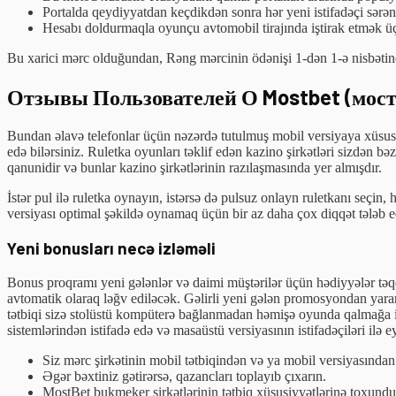
Portalda qeydiyyatdan keçdikdən sonra hər yeni istifadəçi sərən
Hesabı doldurmaqla oyunçu avtomobil tirajında ​​iştirak etmək üç
Bu xarici mərc olduğundan, Rəng mərcinin ödənişi 1-dən 1-ə nisbətində
Отзывы Пользователей О Mostbet (мост
Bundan əlavə telefonlar üçün nəzərdə tutulmuş mobil versiyaya xüsusi 
edə bilərsiniz. Ruletka oyunları təklif edən kazino şirkətləri sizdən bə
qanunidir və bunlar kazino şirkətlərinin razılaşmasında yer almışdır.
İstər pul ilə ruletka oynayın, istərsə də pulsuz onlayn ruletkanı seçin
versiyası optimal şəkildə oynamaq üçün bir az daha çox diqqət tələb edə
Yeni bonusları necə izləməli
Bonus proqramı yeni gələnlər və daimi müştərilər üçün hədiyyələr təqd
avtomatik olaraq ləğv ediləcək. Gəlirli yeni gələn promosyondan yar
tətbiqi sizə stolüstü kompüterə bağlanmadan həmişə oyunda qalmağa imk
sistemlərindən istifadə edə və masaüstü versiyasının istifadəçiləri ilə ey
Siz mərc şirkətinin mobil tətbiqindən və ya mobil versiyasından i
Əgər bəxtiniz gətirərsə, qazancları toplayıb çıxarın.
MostBet bukmeker şirkətlərinin tətbiq xüsusiyyətlərinə toxund