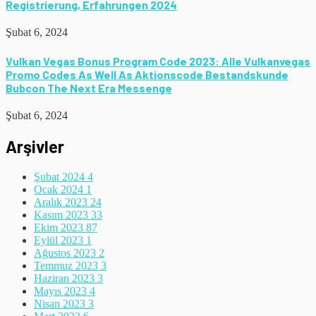
Registrierung, Erfahrungen 2024
Şubat 6, 2024
Vulkan Vegas Bonus Program Code 2023: Alle Vulkanvegas
Promo Codes As Well As Aktionscode Bestandskunde
Bubcon The Next Era Messenge
Şubat 6, 2024
Arşivler
Şubat 2024
4
Ocak 2024
1
Aralık 2023
24
Kasım 2023
33
Ekim 2023
87
Eylül 2023
1
Ağustos 2023
2
Temmuz 2023
3
Haziran 2023
3
Mayıs 2023
4
Nisan 2023
3