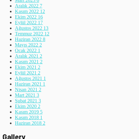
Mart 2023
6
Aralık 2022
7
Kasım 2022
12
Ekim 2022
16
Eylül 2022
17
Ağustos 2022
13
Temmuz 2022
12
Haziran 2022
8
Mayıs 2022
2
Ocak 2022
1
Aralık 2021
2
Kasım 2021
2
Ekim 2021
2
Eylül 2021
2
Ağustos 2021
1
Haziran 2021
1
Nisan 2021
2
Mart 2021
3
Şubat 2021
3
Ekim 2020
2
Kasım 2019
5
Kasım 2018
1
Haziran 2018
2
Gallery