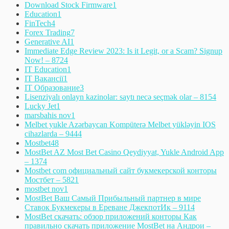
Download Stock Firmware
1
Education
1
FinTech
4
Forex Trading
7
Generative AI
1
Immediate Edge Review 2023: Is it Legit, or a Scam? Signup
Now! – 872
4
IT Education
1
IT Вакансії
1
IT Образование
3
Lisenziyalı onlayn kazinolar: saytı necə seçmək olar – 815
4
Lucky Jet
1
marsbahis nov
1
Melbet yukle Azərbaycan Kompüterə Melbet yükləyin IOS
cihazlarda – 944
4
Mostbet
48
MostBet AZ Most Bet Casino Qeydiyyat, Yukle Android App
– 137
4
Mostbet com официальный сайт букмекерской конторы
Мостбет – 582
1
mostbet nov
1
MostBet Ваш Самый Прибыльный партнер в мире
Ставок Букмекеры в Ереване ДжекпотИк – 911
4
MostBet скачать: обзор приложений конторы Как
правильно скачать приложение MostBet на Андрои –