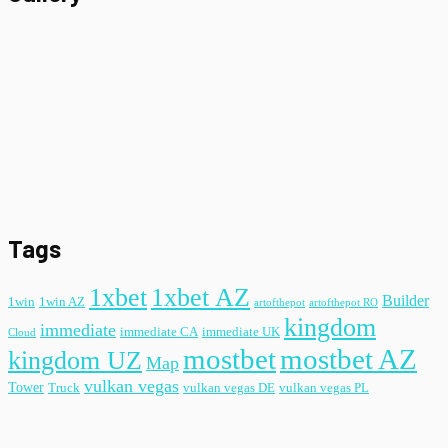
Tags
1xbet
1xbet AZ
Builder
1win
1win AZ
artofthepot
artofthepot RO
kingdom
immediate
immediate CA
immediate UK
Cloud
mostbet
mostbet AZ
kingdom UZ
Map
vulkan vegas
Tower
Truck
vulkan vegas DE
vulkan vegas PL