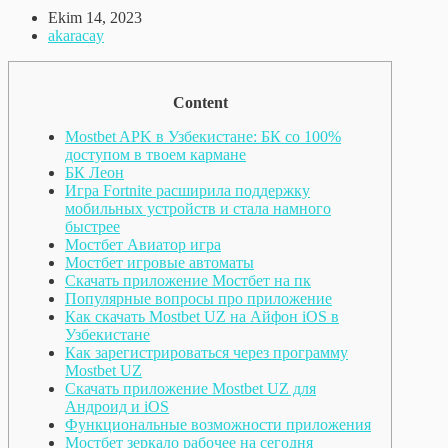
Ekim 14, 2023
akaracay
Content
Mostbet APK в Узбекистане: БК со 100%
доступом в твоем кармане
БК Леон
Игра Fortnite расширила поддержку
мобильных устройств и стала намного
быстрее
Мостбет Авиатор игра
Мостбет игровые автоматы
Скачать приложение Мостбет на пк
Популярные вопросы про приложение
Как скачать Mostbet UZ на Айфон iOS в
Узбекистане
Как зарегистрироваться через программу
Mostbet UZ
Скачать приложение Mostbet UZ для
Андроид и iOS
Функциональные возможности приложения
Мостбет зеркало рабочее на сегодня