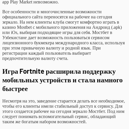
app Play Market невозможно.
Все особенности и многочисленные возможности
официального сайта переносятся на рабочее на сегодня
зеркало. На нем клиенты клуба смогут комфортно играть в
казино Mostbet с мобильного приложения на Андроид (.apk)
или iOs, выбирая подходящие игры для себя. Мостбет в
Узбекистане дает возможность пользоваться сервисом
лицензионного букмекера международного класса, используя
при этом привычную валюту и родной язык. При
регистрации каждый пользователь выбирает
предпочтительную валюту счета.
Игра Fortnite расширила поддержку
мобильных устройств и стала намного
быстрее
Несмотря на это, заведение старается делать все необходимое,
чтобы его клиенты имели стабильный доступ к сервису. Для
этого создается рабочее на сегодня зеркало Мостбет. Под ним
следует понимать вспомогательный сервис, обладающий
таким же богатым набором возможностей.