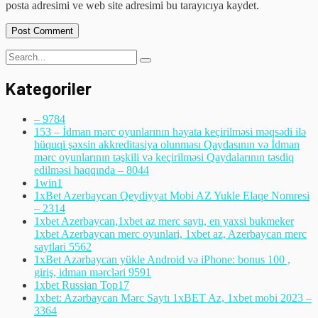
posta adresimi ve web site adresimi bu tarayıcıya kaydet.
Kategoriler
– 978
4
153 – İdman mərc oyunlarının həyata keçirilməsi məqsədi ilə
hüquqi şəxsin akkreditasiya olunması Qaydasının və İdman
mərc oyunlarının təşkili və keçirilməsi Qaydalarının təsdiq
edilməsi haqqında – 804
4
1win
1
1xBet Azerbaycan Qeydiyyat Mobi AZ Yukle Elaqe Nomresi
– 231
4
1xbet Azerbaycan,1xbet az merc saytı, en yaxsi bukmeker
1xbet Azerbaycan merc oyunlari, 1xbet az, Azerbaycan merc
saytlari 556
2
1xBet Azərbaycan yükle Android və iPhone: bonus 100 ,
giriş, idman mərcləri 959
1
1xbet Russian Top
17
1xbet: Azərbaycan Mərc Saytı 1xBET Az, 1xbet mobi 2023 –
336
4