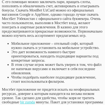
С его помощью можно заключать пари, вращать слоты,
пополнять и обналичивать счет, активировать и отыгрывать
бонусы. Скачать MostBet UzCard можно из официальных
магазинов Google и AppStore, однако гораздо лучше скачать
МостБет Узбекистан с официального сайта букмекера. Очень
часто пользователи, выполняя в Мостбет вход, желают
поиграть в азартные развлечения. В казино для этого
предусматриваются прекрасные возможности. Первоначально
можно изучить весь ассортимент предлагаемых игр.
Мобильное приложение – отельный софт, который
нужно скачать и установить на мобильное устройство.
Это дает возможность намного быстрее
ориентироваться, находить подходящие варианты под
конкретные запросы.
В этом случае игрок может быть уверен в том, что файл
не напичкан вирусами и включает в себя последние
обновления.
Чтобы подобрать наиболее подходящее развлечение,
стоит воспользоваться фильтром.
Мостбет приложение не придется искать на неофициальных
ресурсах, доверие к которым находится на весьма низком
уровне. Так сделано для удобства, чтобы зазря не тратить
свободные
bir zumda
минуты. Пакет для установки программы