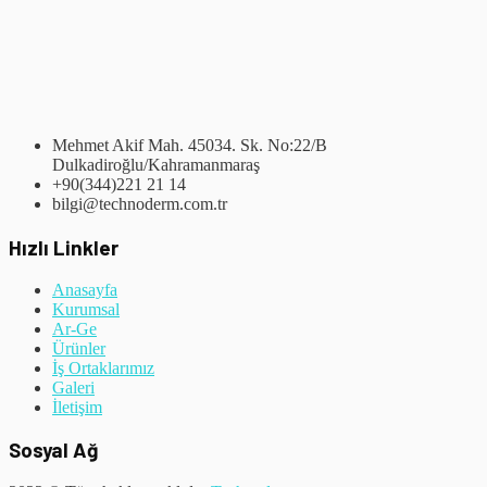
Mehmet Akif Mah. 45034. Sk. No:22/B
Dulkadiroğlu/Kahramanmaraş
+90(344)221 21 14
bilgi@technoderm.com.tr
Hızlı Linkler
Anasayfa
Kurumsal
Ar-Ge
Ürünler
İş Ortaklarımız
Galeri
İletişim
Sosyal Ağ