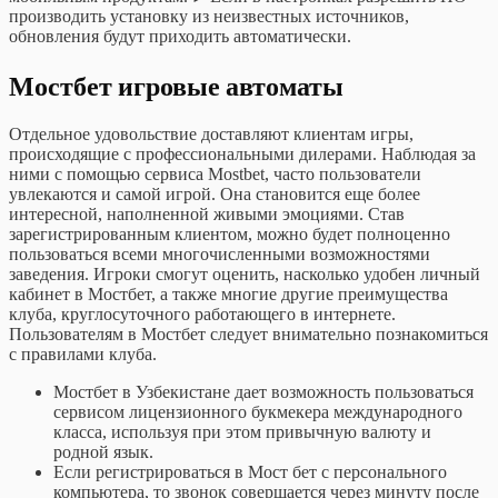
производить установку из неизвестных источников,
обновления будут приходить автоматически.
Мостбет игровые автоматы
Отдельное удовольствие доставляют клиентам игры,
происходящие с профессиональными дилерами. Наблюдая за
ними с помощью сервиса Mostbet, часто пользователи
увлекаются и самой игрой. Она становится еще более
интересной, наполненной живыми эмоциями. Став
зарегистрированным клиентом, можно будет полноценно
пользоваться всеми многочисленными возможностями
заведения. Игроки смогут оценить, насколько удобен личный
кабинет в Мостбет, а также многие другие преимущества
клуба, круглосуточного работающего в интернете.
Пользователям в Мостбет следует внимательно познакомиться
с правилами клуба.
Мостбет в Узбекистане дает возможность пользоваться
сервисом лицензионного букмекера международного
класса, используя при этом привычную валюту и
родной язык.
Если регистрироваться в Мост бет с персонального
компьютера, то звонок совершается через минуту после