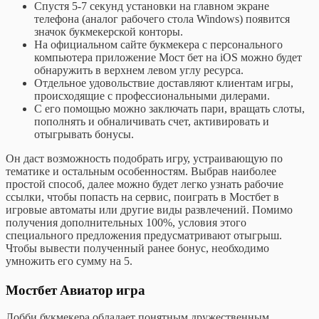
Спустя 5-7 секунд установки на главном экране
телефона (аналог рабочего стола Windows) появится
значок букмекерской конторы.
На официальном сайте букмекера с персонального
компьютера приложение Мост бет на iOS можно будет
обнаружить в верхнем левом углу ресурса.
Отдельное удовольствие доставляют клиентам игры,
происходящие с профессиональными дилерами.
С его помощью можно заключать пари, вращать слоты,
пополнять и обналичивать счет, активировать и
отыгрывать бонусы.
Он даст возможность подобрать игру, устраивающую по
тематике и остальным особенностям. Выбрав наиболее
простой способ, далее можно будет легко узнать рабочие
ссылки, чтобы попасть на сервис, поиграть в Мостбет в
игровые автоматы или другие виды развлечений. Помимо
получения дополнительных 100%, условия этого
специального предложения предусматривают отыгрыш.
Чтобы вывести полученный ранее бонус, необходимо
умножить его сумму на 5.
Мостбет Авиатор игра
Лобби букмекера обладает понятным дружественным