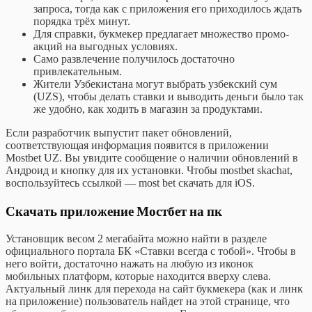
запроса, тогда как с приложения его приходилось ждать
порядка трёх минут.
Для справки, букмекер предлагает множество промо-
акций на выгодных условиях.
Само развлечение получилось достаточно
привлекательным.
Жители Узбекистана могут выбрать узбекский сум
(UZS), чтобы делать ставки и выводить деньги было так
же удобно, как ходить в магазин за продуктами.
Если разработчик выпустит пакет обновлений,
соответствующая информация появится в приложении
Mostbet UZ. Вы увидите сообщение о наличии обновлений в
Андроид и кнопку для их установки. Чтобы mostbet skachat,
воспользуйтесь ссылкой — most bet скачать для iOS.
Скачать приложение Мостбет на пк
Установщик весом 2 мегабайта можно найти в разделе
официального портала БК «Ставки всегда с тобой». Чтобы в
него войти, достаточно нажать на любую из иконок
мобильных платформ, которые находится вверху слева.
Актуальный линк для перехода на сайт букмекера (как и линк
на приложение) пользователь найдет на этой странице, что