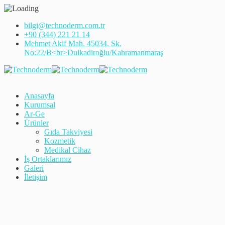
bilgi@technoderm.com.tr
+90 (344) 221 21 14
Mehmet Akif Mah. 45034. Sk.
No:22/B<br>Dulkadiroğlu/Kahramanmaraş
Anasayfa
Kurumsal
Ar-Ge
Ürünler
Gıda Takviyesi
Kozmetik
Medikal Cihaz
İş Ortaklarımız
Galeri
İletişim