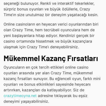
seçeneği bulunuyor. Renkli ve interaktif tekerlekler,
sürpriz bonus oyunları ve büyük ödüllerle, Crazy
Time’ın size unutulmaz bir deneyim yaşatacağı kesin.
Online casinoların en heyecan verici oyunlarından biri
olan Crazy Time, hem tecrübeli oyunculara hem de
yeni başlayanlara hitap ediyor. Kendinizi gerçek bir
casino ortamında hissetmek ve büyük kazançlara
ulaşmak için Crazy Time’ı deneyebilirsiniz.
Mükemmel Kazanç Fırsatları
Oyuncuların en çok tercih ettikleri online casino
oyunları arasında yer alan Crazy Time, mükemmel
kazanç fırsatları sunuyor. Bu eğlenceli oyun, farklı mini
oyunları ve bonus etkinlikleri sayesinde heyecanı
artırırken, kazançları da katlayabiliyor. Siz de
crazytimeoyna.net
adresine tıklayarak bu eşsiz
deneyimi yaşayabilirsiniz.