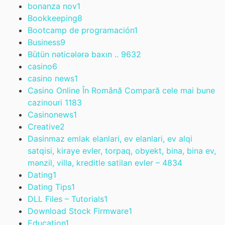
bonanza nov
1
Bookkeeping
8
Bootcamp de programación
1
Business
9
Bütün nəticələrə baxın .. 963
2
casino
6
casino news
1
Casino Online În Română Compară cele mai bune
cazinouri 118
3
Casinonews
1
Creative
2
Dasinmaz emlak elanlari, ev elanlari, ev alqi
satqisi, kiraye evler, torpaq, obyekt, bina, bina ev,
mənzil, villa, kreditle satilan evler – 483
4
Dating
1
Dating Tips
1
DLL Files – Tutorials
1
Download Stock Firmware
1
Education
1