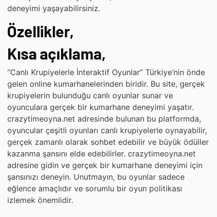
deneyimi yaşayabilirsiniz.
Özellikler,
Kısa açıklama,
“Canlı Krupiyelerle İnteraktif Oyunlar” Türkiye’nin önde
gelen online kumarhanelerinden biridir. Bu site, gerçek
krupiyelerin bulunduğu canlı oyunlar sunar ve
oyunculara gerçek bir kumarhane deneyimi yaşatır.
crazytimeoyna.net adresinde bulunan bu platformda,
oyuncular çeşitli oyunları canlı krupiyelerle oynayabilir,
gerçek zamanlı olarak sohbet edebilir ve büyük ödüller
kazanma şansını elde edebilirler. crazytimeoyna.net
adresine gidin ve gerçek bir kumarhane deneyimi için
şansınızı deneyin. Unutmayın, bu oyunlar sadece
eğlence amaçlıdır ve sorumlu bir oyun politikası
izlemek önemlidir.