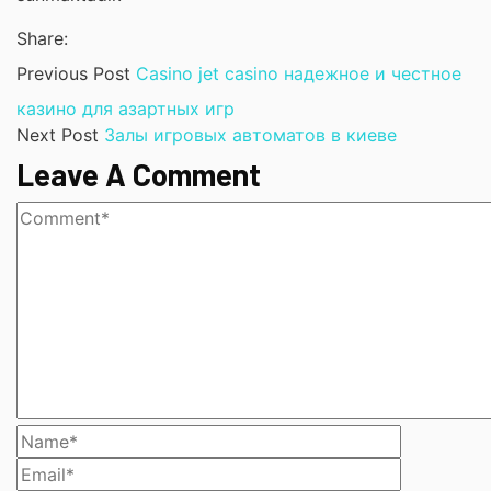
Share:
Previous Post
Casino jet casino надежное и честное
казино для азартных игр
Next Post
Залы игровых автоматов в киеве
Leave A Comment