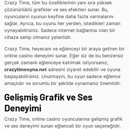
Crazy Time, tüm bu özelliklerinin yanı sıra yüksek
çözünürlüklü grafikler ve ses efektleri sunar. Bu,
oyuncuların oyunun keyfine daha fazla varmalarını
sağlar. Ayrıca, bu oyunu her yerden, istedikleri zaman
oynayabilirsiniz. Sadece internet bağlantısı olan bir
cihaza sahip olmanız yeterlidir.
Crazy Time, heyecanı ve eğlenceyi bir araya getiren bir
online casino deneyimi sunar. Eğer siz de bu benzersiz
gerçek zamanlı eğlenceye katılmak istiyorsanız,
crazytimeoyna.net
adresini ziyaret edebilir ve oyuna
başlayabilirsiniz. Unutmayın, bu oyun sadece eğlence
amaçlıdır ve sorumlu bir şekilde oynamanız önemlidir.
Gelişmiş Grafik ve Ses
Deneyimi
Crazy Time, online casino oyuncularına gelişmiş grafik
ve ses deneyimi sunan eğlenceli bir oyun seçeneğidir.