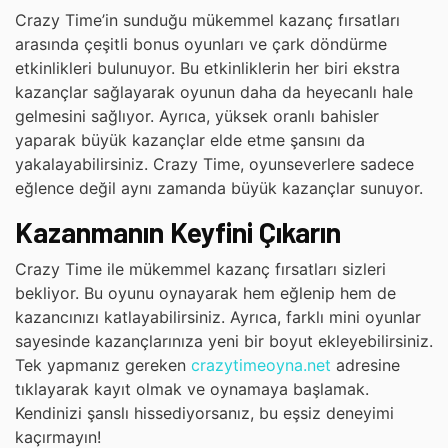
Crazy Time’in sunduğu mükemmel kazanç fırsatları
arasında çeşitli bonus oyunları ve çark döndürme
etkinlikleri bulunuyor. Bu etkinliklerin her biri ekstra
kazançlar sağlayarak oyunun daha da heyecanlı hale
gelmesini sağlıyor. Ayrıca, yüksek oranlı bahisler
yaparak büyük kazançlar elde etme şansını da
yakalayabilirsiniz. Crazy Time, oyunseverlere sadece
eğlence değil aynı zamanda büyük kazançlar sunuyor.
Kazanmanın Keyfini Çıkarın
Crazy Time ile mükemmel kazanç fırsatları sizleri
bekliyor. Bu oyunu oynayarak hem eğlenip hem de
kazancınızı katlayabilirsiniz. Ayrıca, farklı mini oyunlar
sayesinde kazançlarınıza yeni bir boyut ekleyebilirsiniz.
Tek yapmanız gereken
crazytimeoyna.net
adresine
tıklayarak kayıt olmak ve oynamaya başlamak.
Kendinizi şanslı hissediyorsanız, bu eşsiz deneyimi
kaçırmayın!