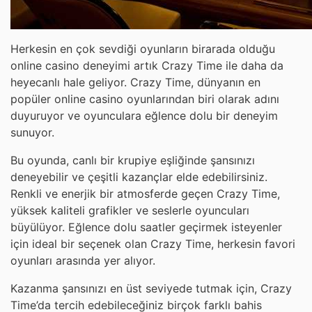
Herkesin en çok sevdiği oyunların birarada olduğu
online casino deneyimi artık Crazy Time ile daha da
heyecanlı hale geliyor. Crazy Time, dünyanın en
popüler online casino oyunlarından biri olarak adını
duyuruyor ve oyunculara eğlence dolu bir deneyim
sunuyor.
Bu oyunda, canlı bir krupiye eşliğinde şansınızı
deneyebilir ve çeşitli kazançlar elde edebilirsiniz.
Renkli ve enerjik bir atmosferde geçen Crazy Time,
yüksek kaliteli grafikler ve seslerle oyuncuları
büyülüyor. Eğlence dolu saatler geçirmek isteyenler
için ideal bir seçenek olan Crazy Time, herkesin favori
oyunları arasında yer alıyor.
Kazanma şansınızı en üst seviyede tutmak için, Crazy
Time’da tercih edebileceğiniz birçok farklı bahis