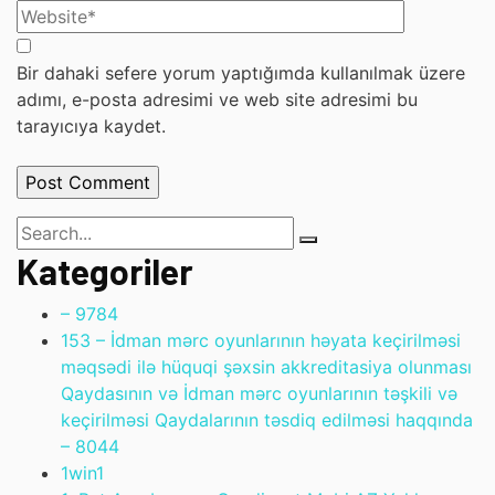
Bir dahaki sefere yorum yaptığımda kullanılmak üzere
adımı, e-posta adresimi ve web site adresimi bu
tarayıcıya kaydet.
Kategoriler
– 978
4
153 – İdman mərc oyunlarının həyata keçirilməsi
məqsədi ilə hüquqi şəxsin akkreditasiya olunması
Qaydasının və İdman mərc oyunlarının təşkili və
keçirilməsi Qaydalarının təsdiq edilməsi haqqında
– 804
4
1win
1