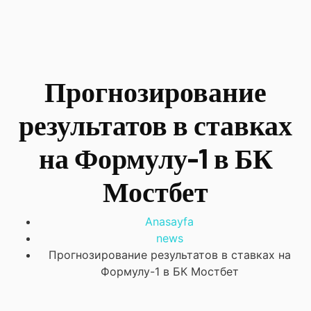
Прогнозирование
результатов в ставках
на Формулу-1 в БК
Мостбет
Anasayfa
news
Прогнозирование результатов в ставках на
Формулу-1 в БК Мостбет