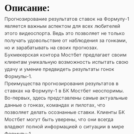
Описание:
Прогнозирование результатов ставок на Формулу-1
является важным аспектом для всех любителей
этого видеоспорта. Ведь это позволяет не только
получать удовольствие от наблюдения за гонками,
но и зарабатывать на своих прогнозах.
Букмекерская контора Мостбет предлагает своим
клиентам уникальную возможность испытать свою
удачу и умение предвидеть результаты гонок
Формулы-1.
Преимущества прогнозирования результатов в
ставках на Формулу-1 в БК Мостбет неоспоримы.
Во-первых, здесь представлены самые актуальные
данные о гонках, командах и пилотах, что
позволяет делать осознанные ставки. Клиенты БК
Мостбет могут быть уверены, что они всегда
владеют полной информацией о ситуации в мире
Формулы-1.