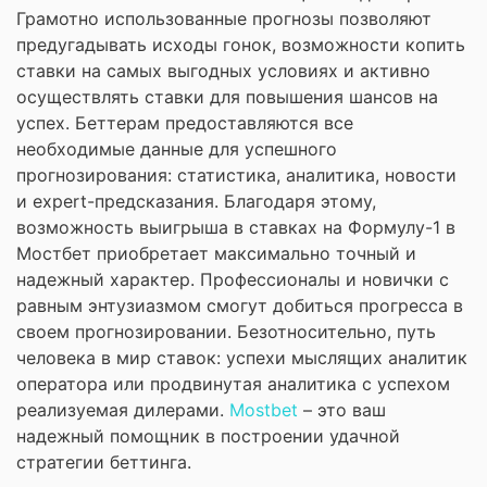
Грамотно использованные прогнозы позволяют
предугадывать исходы гонок, возможности копить
ставки на самых выгодных условиях и активно
осуществлять ставки для повышения шансов на
успех. Беттерам предоставляются все
необходимые данные для успешного
прогнозирования: статистика, аналитика, новости
и expert-предсказания. Благодаря этому,
возможность выигрыша в ставках на Формулу-1 в
Мостбет приобретает максимально точный и
надежный характер. Профессионалы и новички с
равным энтузиазмом смогут добиться прогресса в
своем прогнозировании. Безотносительно, путь
человека в мир ставок: успехи мыслящих аналитик
оператора или продвинутая аналитика с успехом
реализуемая дилерами.
Mostbet
– это ваш
надежный помощник в построении удачной
стратегии беттинга.