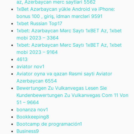
az, Azerbaycan merc saytlari 556
2
1xBet Azərbaycan yükle Android və iPhone:
bonus 100 , giriş, idman mərcləri 959
1
1xbet Russian Top
17
1xbet: Azərbaycan Mərc Saytı 1xBET Az, 1xbet
mobi 2023 – 336
4
1xbet: Azərbaycan Mərc Saytı 1xBET Az, 1xbet
mobi 2023 – 916
4
461
3
aviator nov
1
Aviator oyna və qazan Rəsmi sayti Aviator
Azerbaycan 655
4
Bewertungen Zu Vulkanvegas Lesen Sie
Kundenbewertungen Zu Vulkanvegas Com 11 Von
51 – 966
4
bonanza nov
1
Bookkeeping
8
Bootcamp de programación
1
Business
9