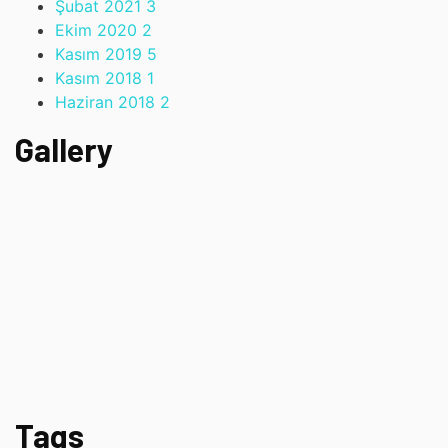
Şubat 2021
3
Ekim 2020
2
Kasım 2019
5
Kasım 2018
1
Haziran 2018
2
Gallery
Tags