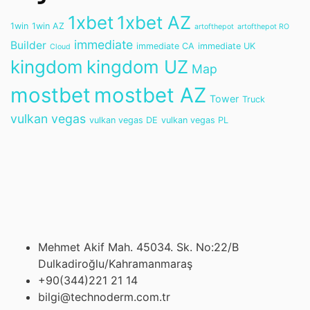
1xbet
1xbet AZ
1win
1win AZ
artofthepot
artofthepot RO
immediate
Builder
immediate CA
immediate UK
Cloud
kingdom
kingdom UZ
Map
mostbet
mostbet AZ
Tower
Truck
vulkan vegas
vulkan vegas DE
vulkan vegas PL
Mehmet Akif Mah. 45034. Sk. No:22/B
Dulkadiroğlu/Kahramanmaraş
+90(344)221 21 14
bilgi@technoderm.com.tr