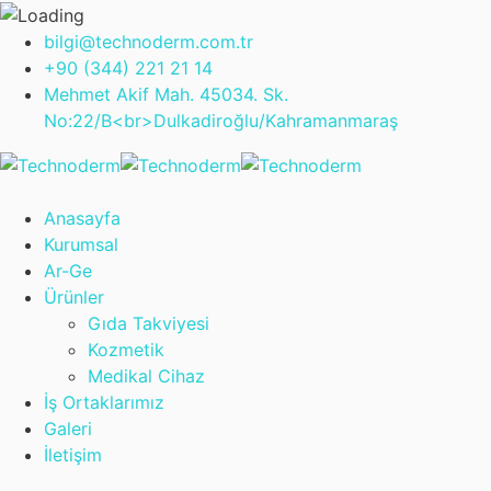
bilgi@technoderm.com.tr
+90 (344) 221 21 14
Mehmet Akif Mah. 45034. Sk.
No:22/B<br>Dulkadiroğlu/Kahramanmaraş
Anasayfa
Kurumsal
Ar-Ge
Ürünler
Gıda Takviyesi
Kozmetik
Medikal Cihaz
İş Ortaklarımız
Galeri
İletişim