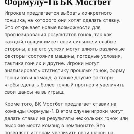
Формулу-1 в БК Мостбет
Игрокам предлагается выбрать конкретного
гонщика, на которого они хотят сделать ставку.
Это открывает новые возможности для
прогнозирования результатов гонок, так как
каждый гонщик имеет свои сильные и слабые
стороны, а на его успехи могут влиять различные
факторы: состояние машины, погодные условия,
тактика гончих и другие. Игроки могут
анализировать статистику прошлых гонок, форму
гонщиков и команд, а также другие факторы,
чтобы сделать более точный прогноз и увеличить
свои шансы на выигрыш.
Кроме того, БК Мостбет предлагает ставки на
команды Формулы-1. В этом случае игроки могут
делать ставки на результаты нескольких гонок или
высокие места команд в чемпионате. Это
позволяет игрокам увеличить свои шансы на