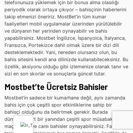
telefonunuza yüklemek için bir bonus alma olasılığı
periyodik olarak ortaya çıkıyor – bahisçinin haberlerini
takip etmenizi öneririz. MostBet’in tüm kumar
faaliyetleri mobil uygulamalar üzerinden yürütülebilir
ve dünyanın her yerinden oynayabilir ve bahis
yapabilirsiniz. Mostbet İngilizce, İspanyolca, İtalyanca,
Fransızca, Portekizce dahil olmak üzere bir dizi dili
desteklemektedir. Yani, nereden olursanız olun, bu
bahis sitesini kendi ana dilinizde kullanabileceksiniz. Bu
özellik, aksiyonu olduğu gibi izlemenize olanak tanır ve
sizi en son skorlar ve sonuçlarla güncel tutar.
Mostbet’te Ücretsiz Bahisler
Mostbet’in sadece bir kumarhane değil, aynı zamanda
bahis için çok çeşitli spor etkinliklerine sahip bir
bahisçi olduğunu da belirtmek gerekir. Burada
dünyanın dört bir yanından çeşitli spor müsabakalarına
maç öncesi ve canlı bahisler oynayabilirsiniz. Favori