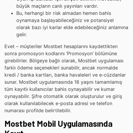
büyük maçların canlı yayınları vardır.
Bu, herhangi bir risk almadan hemen bahis
oynamaya başlayabileceğiniz ve potansiyel
olarak bazı iyi karlar elde edebileceğiniz anlamına
gelir.
Evet – müşteriler Mostbet hesaplarını kaydettikten
sonra promosyon kodlarını ‘Promosyon’ bölümüne
girebilirler. Bölgeye bağlı olarak, Mostbet uygulaması
farklı ödeme seçenekleri sunabilir, ancak normalde
kredi / banka kartları, banka havaleleri ve e-cüzdanlar
sunar. Mostbet uygulamasında 18 yaşını tamamlamış
tüm kayıtlı kullanıcılar bahis oynayabilir ve kumar
oynayabilir. Şifre otomatik olarak oluşturulur ve giriş
olarak kullanılabilecek e-posta adresi ve telefon
numarası profilde belirtilebilir.
Mostbet Mobil Uygulamasında