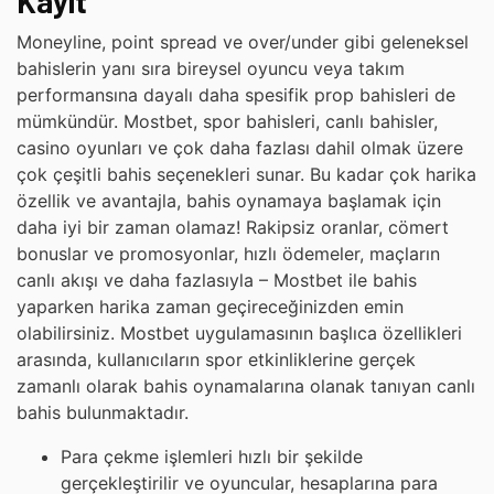
Kayıt
Moneyline, point spread ve over/under gibi geleneksel
bahislerin yanı sıra bireysel oyuncu veya takım
performansına dayalı daha spesifik prop bahisleri de
mümkündür. Mostbet, spor bahisleri, canlı bahisler,
casino oyunları ve çok daha fazlası dahil olmak üzere
çok çeşitli bahis seçenekleri sunar. Bu kadar çok harika
özellik ve avantajla, bahis oynamaya başlamak için
daha iyi bir zaman olamaz! Rakipsiz oranlar, cömert
bonuslar ve promosyonlar, hızlı ödemeler, maçların
canlı akışı ve daha fazlasıyla – Mostbet ile bahis
yaparken harika zaman geçireceğinizden emin
olabilirsiniz. Mostbet uygulamasının başlıca özellikleri
arasında, kullanıcıların spor etkinliklerine gerçek
zamanlı olarak bahis oynamalarına olanak tanıyan canlı
bahis bulunmaktadır.
Para çekme işlemleri hızlı bir şekilde
gerçekleştirilir ve oyuncular, hesaplarına para