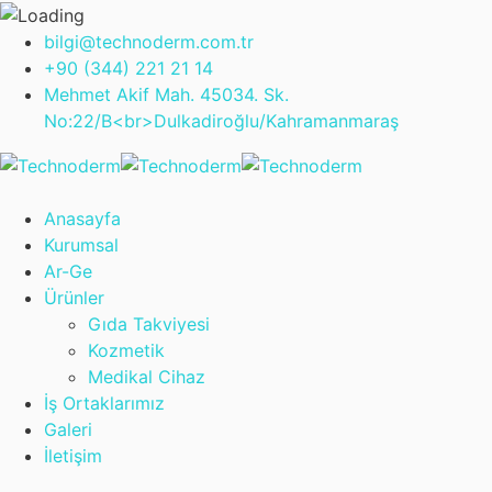
bilgi@technoderm.com.tr
+90 (344) 221 21 14
Mehmet Akif Mah. 45034. Sk.
No:22/B<br>Dulkadiroğlu/Kahramanmaraş
Anasayfa
Kurumsal
Ar-Ge
Ürünler
Gıda Takviyesi
Kozmetik
Medikal Cihaz
İş Ortaklarımız
Galeri
İletişim