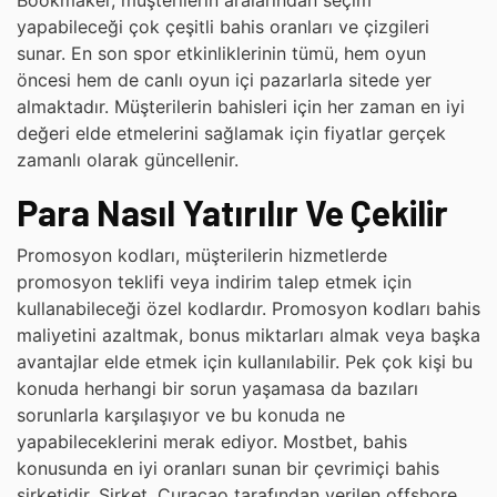
Bookmaker, müşterilerin aralarından seçim
yapabileceği çok çeşitli bahis oranları ve çizgileri
sunar. En son spor etkinliklerinin tümü, hem oyun
öncesi hem de canlı oyun içi pazarlarla sitede yer
almaktadır. Müşterilerin bahisleri için her zaman en iyi
değeri elde etmelerini sağlamak için fiyatlar gerçek
zamanlı olarak güncellenir.
Para Nasıl Yatırılır Ve Çekilir
Promosyon kodları, müşterilerin hizmetlerde
promosyon teklifi veya indirim talep etmek için
kullanabileceği özel kodlardır. Promosyon kodları bahis
maliyetini azaltmak, bonus miktarları almak veya başka
avantajlar elde etmek için kullanılabilir. Pek çok kişi bu
konuda herhangi bir sorun yaşamasa da bazıları
sorunlarla karşılaşıyor ve bu konuda ne
yapabileceklerini merak ediyor. Mostbet, bahis
konusunda en iyi oranları sunan bir çevrimiçi bahis
şirketidir. Şirket, Curacao tarafından verilen offshore