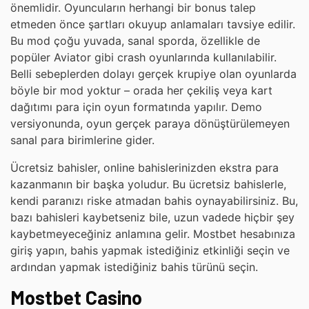
önemlidir. Oyuncuların herhangi bir bonus talep
etmeden önce şartları okuyup anlamaları tavsiye edilir.
Bu mod çoğu yuvada, sanal sporda, özellikle de
popüler Aviator gibi crash oyunlarında kullanılabilir.
Belli sebeplerden dolayı gerçek krupiye olan oyunlarda
böyle bir mod yoktur – orada her çekiliş veya kart
dağıtımı para için oyun formatında yapılır. Demo
versiyonunda, oyun gerçek paraya dönüştürülemeyen
sanal para birimlerine gider.
Ücretsiz bahisler, online bahislerinizden ekstra para
kazanmanın bir başka yoludur. Bu ücretsiz bahislerle,
kendi paranızı riske atmadan bahis oynayabilirsiniz. Bu,
bazı bahisleri kaybetseniz bile, uzun vadede hiçbir şey
kaybetmeyeceğiniz anlamına gelir. Mostbet hesabınıza
giriş yapın, bahis yapmak istediğiniz etkinliği seçin ve
ardından yapmak istediğiniz bahis türünü seçin.
Mostbet Casino