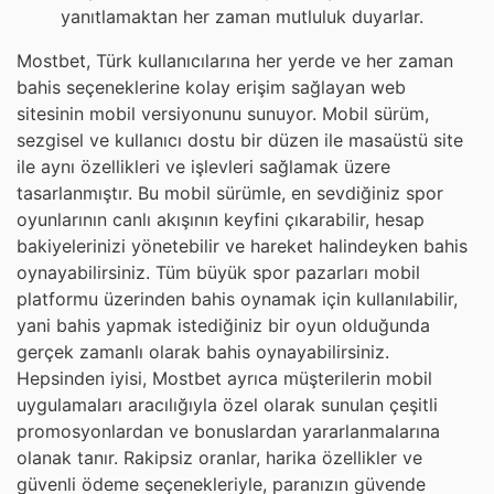
yanıtlamaktan her zaman mutluluk duyarlar.
Mostbet, Türk kullanıcılarına her yerde ve her zaman
bahis seçeneklerine kolay erişim sağlayan web
sitesinin mobil versiyonunu sunuyor. Mobil sürüm,
sezgisel ve kullanıcı dostu bir düzen ile masaüstü site
ile aynı özellikleri ve işlevleri sağlamak üzere
tasarlanmıştır. Bu mobil sürümle, en sevdiğiniz spor
oyunlarının canlı akışının keyfini çıkarabilir, hesap
bakiyelerinizi yönetebilir ve hareket halindeyken bahis
oynayabilirsiniz. Tüm büyük spor pazarları mobil
platformu üzerinden bahis oynamak için kullanılabilir,
yani bahis yapmak istediğiniz bir oyun olduğunda
gerçek zamanlı olarak bahis oynayabilirsiniz.
Hepsinden iyisi, Mostbet ayrıca müşterilerin mobil
uygulamaları aracılığıyla özel olarak sunulan çeşitli
promosyonlardan ve bonuslardan yararlanmalarına
olanak tanır. Rakipsiz oranlar, harika özellikler ve
güvenli ödeme seçenekleriyle, paranızın güvende