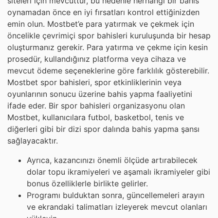
siteleri için mevcuttur, bu nedenle herhangi bir bahis
oynamadan önce en iyi fırsatları kontrol ettiğinizden
emin olun. Mostbet’e para yatırmak ve çekmek için
öncelikle çevrimiçi spor bahisleri kuruluşunda bir hesap
oluşturmanız gerekir. Para yatırma ve çekme için kesin
prosedür, kullandığınız platforma veya cihaza ve
mevcut ödeme seçeneklerine göre farklılık gösterebilir.
Mostbet spor bahisleri, spor etkinliklerinin veya
oyunlarının sonucu üzerine bahis yapma faaliyetini
ifade eder. Bir spor bahisleri organizasyonu olan
Mostbet, kullanıcılara futbol, basketbol, tenis ve
diğerleri gibi bir dizi spor dalında bahis yapma şansı
sağlayacaktır.
Ayrıca, kazancınızı önemli ölçüde artırabilecek
dolar topu ikramiyeleri ve aşamalı ikramiyeler gibi
bonus özelliklerle birlikte gelirler.
Programı bulduktan sonra, güncellemeleri arayın
ve ekrandaki talimatları izleyerek mevcut olanları