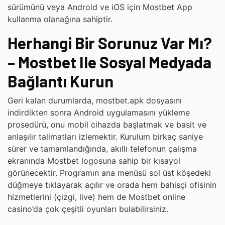
sürümünü veya Android ve iOS için Mostbet App
kullanma olanağına sahiptir.
Herhangi Bir Sorunuz Var Mı?
– Mostbet Ile Sosyal Medyada
Bağlantı Kurun
Geri kalan durumlarda, mostbet.apk dosyasını
indirdikten sonra Android uygulamasını yükleme
prosedürü, onu mobil cihazda başlatmak ve basit ve
anlaşılır talimatları izlemektir. Kurulum birkaç saniye
sürer ve tamamlandığında, akıllı telefonun çalışma
ekranında Mostbet logosuna sahip bir kısayol
görünecektir. Programın ana menüsü sol üst köşedeki
düğmeye tıklayarak açılır ve orada hem bahisçi ofisinin
hizmetlerini (çizgi, live) hem de Mostbet online
casino’da çok çeşitli oyunları bulabilirsiniz.