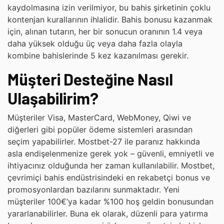
kaydolmasına izin verilmiyor, bu bahis şirketinin çoklu
kontenjan kurallarının ihlalidir. Bahis bonusu kazanmak
için, alınan tutarın, her bir sonucun oranının 1.4 veya
daha yüksek olduğu üç veya daha fazla olayla
kombine bahislerinde 5 kez kazanılması gerekir.
Müşteri Desteğine Nasıl
Ulaşabilirim?
Müşteriler Visa, MasterCard, WebMoney, Qiwi ve
diğerleri gibi popüler ödeme sistemleri arasından
seçim yapabilirler. Mostbet-27 ile paranız hakkında
asla endişelenmenize gerek yok – güvenli, emniyetli ve
ihtiyacınız olduğunda her zaman kullanılabilir. Mostbet,
çevrimiçi bahis endüstrisindeki en rekabetçi bonus ve
promosyonlardan bazılarını sunmaktadır. Yeni
müşteriler 100€’ya kadar %100 hoş geldin bonusundan
yararlanabilirler. Buna ek olarak, düzenli para yatırma