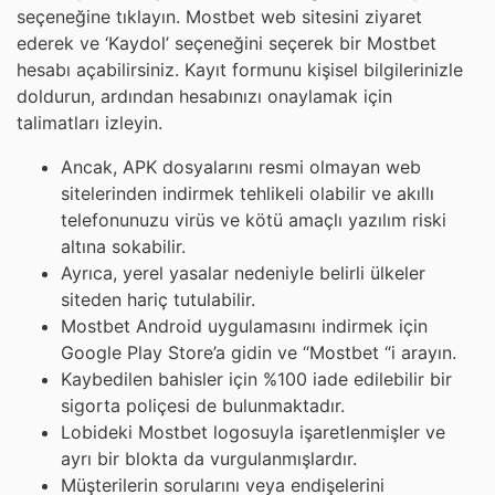
seçeneğine tıklayın. Mostbet web sitesini ziyaret
ederek ve ‘Kaydol’ seçeneğini seçerek bir Mostbet
hesabı açabilirsiniz. Kayıt formunu kişisel bilgilerinizle
doldurun, ardından hesabınızı onaylamak için
talimatları izleyin.
Ancak, APK dosyalarını resmi olmayan web
sitelerinden indirmek tehlikeli olabilir ve akıllı
telefonunuzu virüs ve kötü amaçlı yazılım riski
altına sokabilir.
Ayrıca, yerel yasalar nedeniyle belirli ülkeler
siteden hariç tutulabilir.
Mostbet Android uygulamasını indirmek için
Google Play Store’a gidin ve “Mostbet “i arayın.
Kaybedilen bahisler için %100 iade edilebilir bir
sigorta poliçesi de bulunmaktadır.
Lobideki Mostbet logosuyla işaretlenmişler ve
ayrı bir blokta da vurgulanmışlardır.
Müşterilerin sorularını veya endişelerini