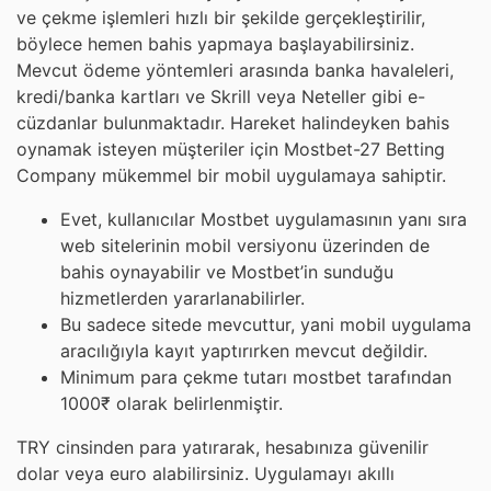
ve çekme işlemleri hızlı bir şekilde gerçekleştirilir,
böylece hemen bahis yapmaya başlayabilirsiniz.
Mevcut ödeme yöntemleri arasında banka havaleleri,
kredi/banka kartları ve Skrill veya Neteller gibi e-
cüzdanlar bulunmaktadır. Hareket halindeyken bahis
oynamak isteyen müşteriler için Mostbet-27 Betting
Company mükemmel bir mobil uygulamaya sahiptir.
Evet, kullanıcılar Mostbet uygulamasının yanı sıra
web sitelerinin mobil versiyonu üzerinden de
bahis oynayabilir ve Mostbet’in sunduğu
hizmetlerden yararlanabilirler.
Bu sadece sitede mevcuttur, yani mobil uygulama
aracılığıyla kayıt yaptırırken mevcut değildir.
Minimum para çekme tutarı mostbet tarafından
1000₹ olarak belirlenmiştir.
TRY cinsinden para yatırarak, hesabınıza güvenilir
dolar veya euro alabilirsiniz. Uygulamayı akıllı