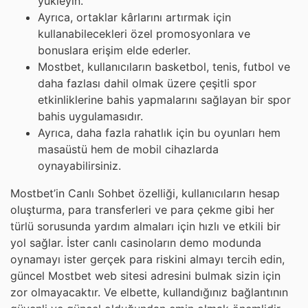
yükleyin.
Ayrıca, ortaklar kârlarını artırmak için
kullanabilecekleri özel promosyonlara ve
bonuslara erişim elde ederler.
Mostbet, kullanıcıların basketbol, tenis, futbol ve
daha fazlası dahil olmak üzere çeşitli spor
etkinliklerine bahis yapmalarını sağlayan bir spor
bahis uygulamasıdır.
Ayrıca, daha fazla rahatlık için bu oyunları hem
masaüstü hem de mobil cihazlarda
oynayabilirsiniz.
Mostbet’in Canlı Sohbet özelliği, kullanıcıların hesap
oluşturma, para transferleri ve para çekme gibi her
türlü sorusunda yardım almaları için hızlı ve etkili bir
yol sağlar. İster canlı casinoların demo modunda
oynamayı ister gerçek para riskini almayı tercih edin,
güncel Mostbet web sitesi adresini bulmak sizin için
zor olmayacaktır. Ve elbette, kullandığınız bağlantının