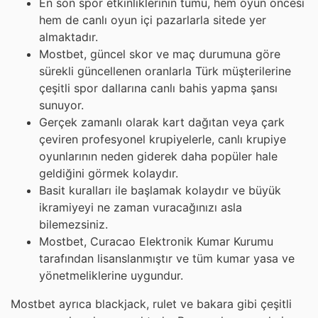
En son spor etkinliklerinin tümü, hem oyun öncesi
hem de canlı oyun içi pazarlarla sitede yer
almaktadır.
Mostbet, güncel skor ve maç durumuna göre
sürekli güncellenen oranlarla Türk müşterilerine
çeşitli spor dallarına canlı bahis yapma şansı
sunuyor.
Gerçek zamanlı olarak kart dağıtan veya çark
çeviren profesyonel krupiyelerle, canlı krupiye
oyunlarının neden giderek daha popüler hale
geldiğini görmek kolaydır.
Basit kuralları ile başlamak kolaydır ve büyük
ikramiyeyi ne zaman vuracağınızı asla
bilemezsiniz.
Mostbet, Curacao Elektronik Kumar Kurumu
tarafından lisanslanmıştır ve tüm kumar yasa ve
yönetmeliklerine uygundur.
Mostbet ayrıca blackjack, rulet ve bakara gibi çeşitli