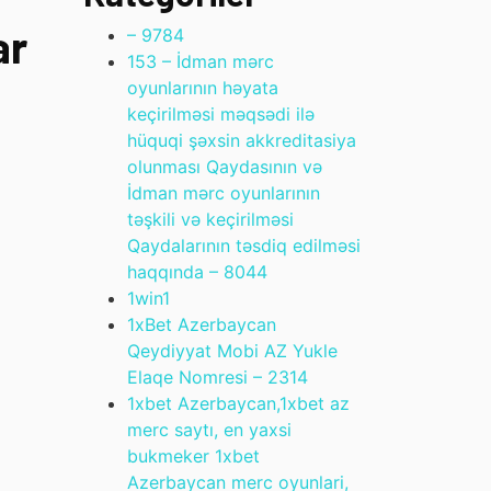
ar
– 978
4
153 – İdman mərc
oyunlarının həyata
keçirilməsi məqsədi ilə
hüquqi şəxsin akkreditasiya
olunması Qaydasının və
İdman mərc oyunlarının
təşkili və keçirilməsi
Qaydalarının təsdiq edilməsi
haqqında – 804
4
1win
1
1xBet Azerbaycan
Qeydiyyat Mobi AZ Yukle
Elaqe Nomresi – 231
4
1xbet Azerbaycan,1xbet az
merc saytı, en yaxsi
bukmeker 1xbet
Azerbaycan merc oyunlari,