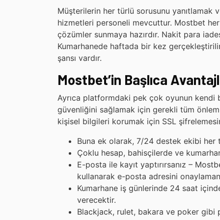
Müşterilerin her türlü sorusunu yanıtlamak v
hizmetleri personeli mevcuttur. Mostbet h
çözümler sunmaya hazırdır. Nakit para iadesi
Kumarhanede haftada bir kez gerçekleştirilir
şansı vardır.
Mostbet’in Başlıca Avantajl
Ayrıca platformdaki pek çok oyunun kendi bon
güvenliğini sağlamak için gerekli tüm önleml
kişisel bilgileri korumak için SSL şifrelemesin
Buna ek olarak, 7/24 destek ekibi her 
Çoklu hesap, bahisçilerde ve kumarhanel
E-posta ile kayıt yaptırırsanız – Mostb
kullanarak e-posta adresini onaylamanı
Kumarhane iş günlerinde 24 saat içinde,
verecektir.
Blackjack, rulet, bakara ve poker gibi