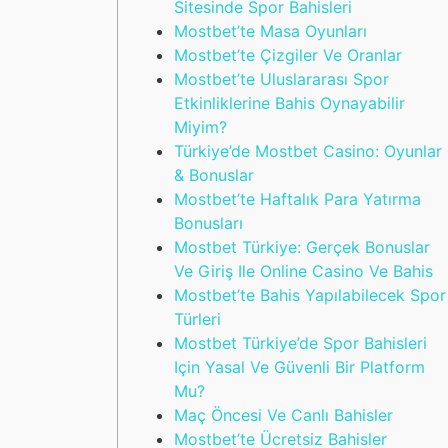
Sitesinde Spor Bahisleri
Mostbet’te Masa Oyunları
Mostbet’te Çizgiler Ve Oranlar
Mostbet’te Uluslararası Spor
Etkinliklerine Bahis Oynayabilir
Miyim?
Türkiye’de Mostbet Casino: Oyunlar
& Bonuslar
Mostbet’te Haftalık Para Yatırma
Bonusları
Mostbet Türkiye: Gerçek Bonuslar
Ve Giriş Ile Online Casino Ve Bahis
Mostbet’te Bahis Yapılabilecek Spor
Türleri
Mostbet Türkiye’de Spor Bahisleri
Için Yasal Ve Güvenli Bir Platform
Mu?
Maç Öncesi Ve Canlı Bahisler
Mostbet’te Ücretsiz Bahisler