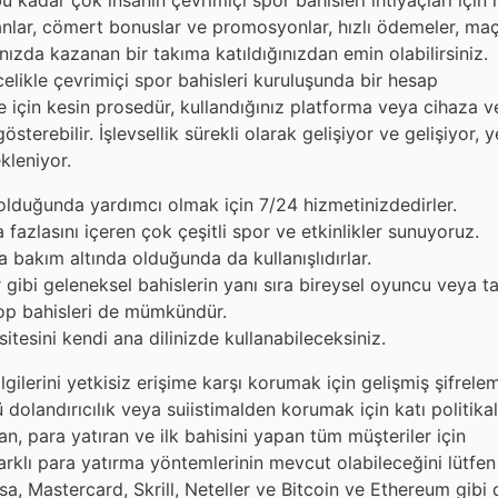
oranlar, cömert bonuslar ve promosyonlar, hızlı ödemeler, maç
ınızda kazanan bir takıma katıldığınızdan emin olabilirsiniz.
likle çevrimiçi spor bahisleri kuruluşunda bir hesap
 için kesin prosedür, kullandığınız platforma veya cihaza v
erebilir. İşlevsellik sürekli olarak gelişiyor ve gelişiyor, y
kleniyor.
lduğunda yardımcı olmak için 7/24 hizmetinizdedirler.
 fazlasını içeren çok çeşitli spor ve etkinlikler sunuyoruz.
a bakım altında olduğunda da kullanışlıdırlar.
gibi geleneksel bahislerin yanı sıra bireysel oyuncu veya t
op bahisleri de mümkündür.
itesini kendi ana dilinizde kullanabileceksiniz.
lgilerini yetkisiz erişime karşı korumak için gelişmiş şifrele
lü dolandırıcılık veya suiistimalden korumak için katı politikal
an, para yatıran ve ilk bahisini yapan tüm müşteriler için
arklı para yatırma yöntemlerinin mevcut olabileceğini lütfen
a, Mastercard, Skrill, Neteller ve Bitcoin ve Ethereum gibi di