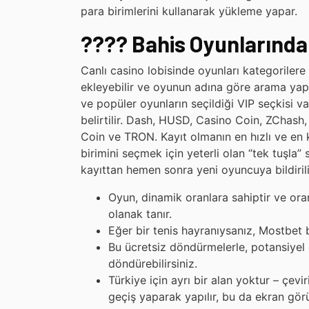
para birimlerini kullanarak yükleme yapar.
???? Bahis Oyunlarından
Canlı casino lobisinde oyunları kategorilere 
ekleyebilir ve oyunun adına göre arama yapab
ve popüler oyunların seçildiği VIP seçkisi va
belirtilir. Dash, HUSD, Casino Coin, ZChash
Coin ve TRON. Kayıt olmanın en hızlı ve en 
birimini seçmek için yeterli olan “tek tuşla”
kayıttan hemen sonra yeni oyuncuya bildiril
Oyun, dinamik oranlara sahiptir ve oran
olanak tanır.
Eğer bir tenis hayranıysanız, Mostbet ba
Bu ücretsiz döndürmelerle, potansiyel
döndürebilirsiniz.
Türkiye için ayrı bir alan yoktur – çev
geçiş yaparak yapılır, bu da ekran gör