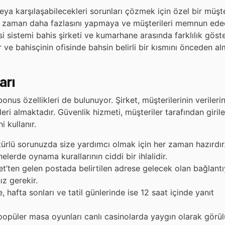
eya karşılaşabilecekleri sorunları çözmek için özel bir müşt
er zaman daha fazlasını yapmaya ve müşterileri memnun ed
 sistemi bahis şirketi ve kumarhane arasında farklılık göster
 ve bahisçinin ofisinde bahsin belirli bir kısmını önceden a
arı
us özellikleri de bulunuyor. Şirket, müşterilerinin verilerin
eri almaktadır. Güvenlik hizmeti, müşteriler tarafından giril
i kullanır.
türlü sorunuzda size yardımcı olmak için her zaman hazırdır
erde oynama kurallarının ciddi bir ihlalidir.
et’ten gelen postada belirtilen adrese gelecek olan bağlantı
z gerekir.
 hafta sonları ve tatil günlerinde ise 12 saat içinde yanıt
 popüler masa oyunları canlı casinolarda yaygın olarak görül