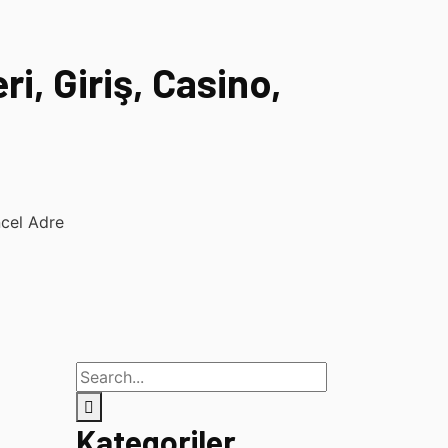
i, Giriş, Casino,
ncel Adre
Kategoriler