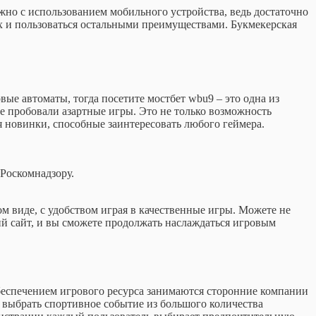
жно с использованием мобильного устройства, ведь достаточно
х и пользоваться остальными преимуществами. Букмекерская
вые автоматы, тогда посетите мостбет wbu9 – это одна из
е пробовали азартные игры. Это не только возможность
я новинки, способные заинтересовать любого геймера.
 Роскомнадзору.
ом виде, с удобством играя в качественные игры. Можете не
нй сайт, и вы сможете продолжать наслаждаться игровым
беспечением игрового ресурса занимаются сторонние компании
 выбрать спортивное событие из большого количества