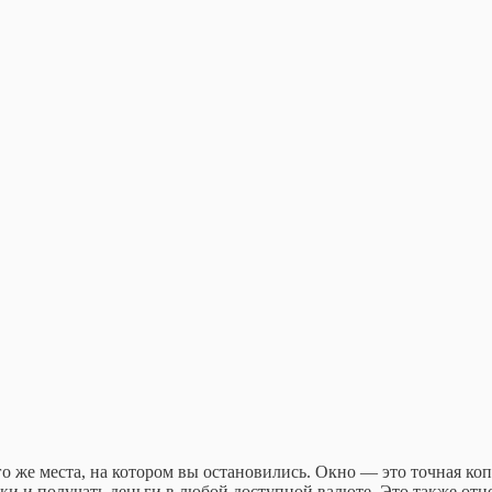
ого же места, на котором вы остановились. Окно — это точная 
тавки и получать деньги в любой доступной валюте. Это также о