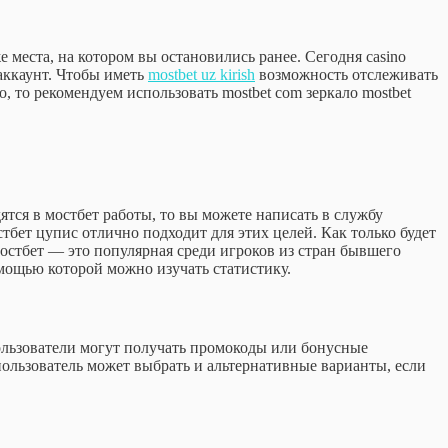
 места, на котором вы остановились ранее. Сегодня casino
 аккаунт. Чтобы иметь
mostbet uz kirish
возможность отслеживать
, то рекомендуем использовать mostbet com зеркало mostbet
тся в мостбет работы, то вы можете написать в службу
тбет цупис отлично подходит для этих целей. Как только будет
Мостбет — это популярная среди игроков из стран бывшего
мощью которой можно изучать статистику.
ользователи могут получать промокоды или бонусные
пользователь может выбрать и альтернативные варианты, если