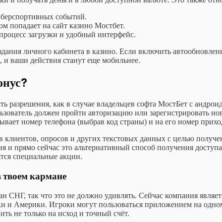
киберспортивных событий.
ом попадает на сайт казино Мостбет.
роцесс загрузки и удобный интерфейс.
дания личного кабинета в казино. Если включить автообновлени
, и ваши действия станут еще мобильнее.
онус?
ть разрешения, как в случае владельцев софта МостБет c андро
ьзователь должен пройти авторизацию или зарегистрировать нов
вает номер телефона (выбрав код страны) и на его номер при
в клиентов, опросов и других текстовых данных с целью получ
ня и прямо сейчас это альтернативный способ получения доступа
тся специальные акции.
в твоем кармане
н СНГ, так что это не должно удивлять. Сейчас компания являе
 и Америки. Игроки могут пользоваться приложением на одном 
ть не только на исход и точный счёт.