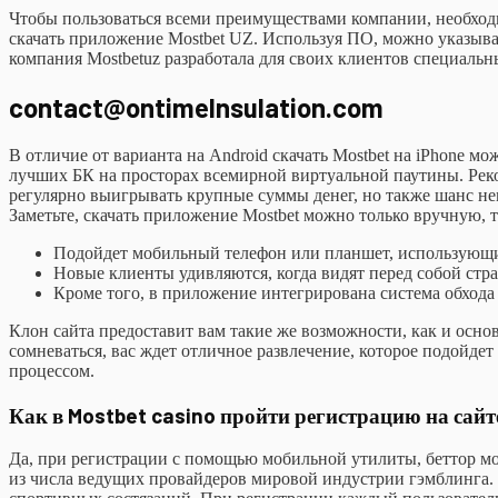
Чтобы пользоваться всеми преимуществами компании, необходи
скачать приложение Mostbet UZ. Используя ПО, можно указыв
компания Mostbetuz разработала для своих клиентов специаль
contact@ontimeInsulation.com
В отличие от варианта на Android скачать Mostbet на iPhone м
лучших БК на просторах всемирной виртуальной паутины. Реко
регулярно выигрывать крупные суммы денег, но также шанс не
Заметьте, скачать приложение Mostbet можно только вручную, т
Подойдет мобильный телефон или планшет, использующи
Новые клиенты удивляются, когда видят перед собой стра
Кроме того, в приложение интегрирована система обхода
Клон сайта предоставит вам такие же возможности, как и осно
сомневаться, вас ждет отличное развлечение, которое подойде
процессом.
Как в Mostbet casino пройти регистрацию на сайт
Да, при регистрации с помощью мобильной утилиты, беттор м
из числа ведущих провайдеров мировой индустрии гэмблинга. 