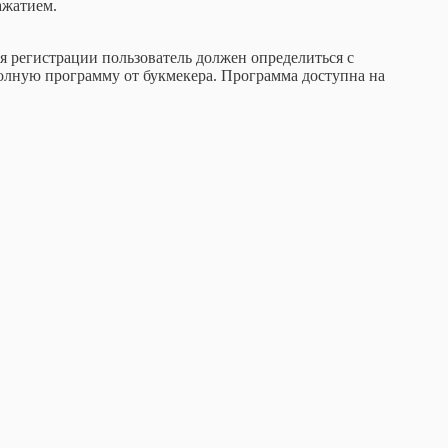
ажатием.
я регистрации пользователь должен определиться с
полную программу от букмекера. Программа доступна на