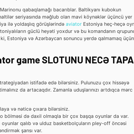
-Marinonu qabaqlamağı bacarıblar. Baltikyanı kubokun
altilər seriyasında məğlub olan mavi köynəklər üçüncü yer
ya ilə yoldaşlıq görüşlərində
aviator
Estoniya heç-heçə oyn
Estoniyalıların güclü heyəti yoxdur və bu komandanın qrupu
i, Estoniya və Azərbaycan sonuncu yerdə qalmamaq üçün 
iator game SLOTUNU NECƏ TAPA
trategiyadan istifadə edə bilərsiniz. Pulunuzu çox hissəyə
imalınız da artacaqdır. Zamanla uduşlarınızı artdıqca mərc
laya və nəticə çıxara bilərsiniz.
 bölməsi də daxil olmaqla bir çox başqa oyunlar da var.
yunlar qalıb və ulduz basketbolçuların pley-off öncəsi
əndirmək şansı var.