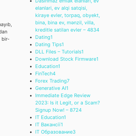
Dasinmaz emlak elanlari, ev
elanlari, ev alqi satqisi,
kiraye evler, torpaq, obyekt,
bina, bina ev, mənzil, villa,
ayıb,
kreditle satilan evler – 483
4
ndan
Dating
1
bir-
Dating Tips
1
DLL Files – Tutorials
1
Download Stock Firmware
1
Education
1
FinTech
4
Forex Trading
7
Generative AI
1
Immediate Edge Review
2023: Is it Legit, or a Scam?
Signup Now! – 872
4
IT Education
1
IT Вакансії
1
IT Образование
3