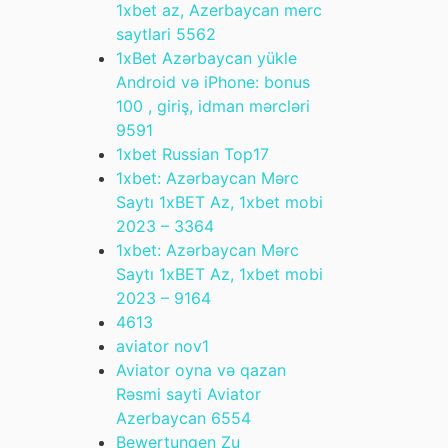
1xbet az, Azerbaycan merc
saytlari 556
2
1xBet Azərbaycan yükle
Android və iPhone: bonus
100 , giriş, idman mərcləri
959
1
1xbet Russian Top
17
1xbet: Azərbaycan Mərc
Saytı 1xBET Az, 1xbet mobi
2023 – 336
4
1xbet: Azərbaycan Mərc
Saytı 1xBET Az, 1xbet mobi
2023 – 916
4
461
3
aviator nov
1
Aviator oyna və qazan
Rəsmi sayti Aviator
Azerbaycan 655
4
Bewertungen Zu