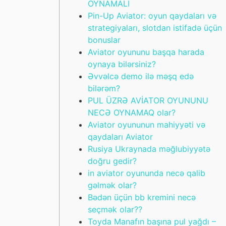
OYNAMALI
Pin-Up Aviator: oyun qaydaları və
strategiyaları, slotdan istifadə üçün
bonuslar
Aviator oyununu başqa harada
oynaya bilərsiniz?
Əvvəlcə demo ilə məşq edə
bilərəm?
PUL ÜZRƏ AVİATOR OYUNUNU
NECƏ OYNAMAQ olar?
Aviator oyununun mahiyyəti və
qaydaları Aviator
Rusiya Ukraynada məğlubiyyətə
doğru gedir?
in aviator oyununda necə qalib
gəlmək olar?
Bədən üçün bb kremini necə
seçmək olar??
Toyda Manafın başına pul yağdı –