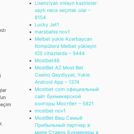
Lisenziyalı onlayn kazinolar:
saytı necə seçmək olar –
815
4
Lucky Jet
1
ızı
marsbahis nov
1
Melbet yukle Azərbaycan
Kompüterə Melbet yükləyin
IOS cihazlarda – 944
4
Mostbet
48
MostBet AZ Most Bet
Casino Qeydiyyat, Yukle
i
Android App – 137
4
Mostbet com официальный
lar
сайт букмекерской
”un
конторы Мостбет – 582
1
seçim
mostbet nov
1
MostBet Ваш Самый
r.
Прибыльный партнер в
мире Ставок Букмекеры в