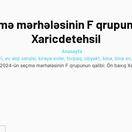
ə mərhələsinin F qrupunu
Xaricdetehsil
Anasayfa
, ev alqi satqisi, kiraye evler, torpaq, obyekt, bina, bina ev, 
2024-ün seçmə mərhələsinin F qrupunun qalibi: Ön baxış Xa