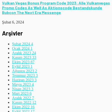
Vulkan Vegas Bonus Program Code 2023: Alle Vulkanvegas
Promo Codes As Well As Aktionscode Bestandskunde
Bubcon The Next Era Messenge
Şubat 6, 2024
Arşivler
Şubat 2024
4
Ocak 2024
1
Aralık 2023
24
Kasım 2023
33
Ekim 2023
87
Eylül 2023
1
Ağustos 2023
2
Temmuz 2023
3
Haziran 2023
3
Mayıs 2023
4
Nisan 2023
3
Mart 2023
6
Aralık 2022
7
Kasım 2022
12
Ekim 2022
16
Eylül 2022
17