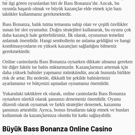
bir ilgi gören oyunlardan biri de Bass Bonanza’dır. Ancak, bu
oyunda başarılı olmak ve büyük kazançlar elde etmek için bazı
taktikler kullanmanız gerekmektedir.
Bass Bonanza, balık tutma temasına sahip olan ve çeşitli özellikler
sunan bir slot oyunudur. Doğru stratejileri kullanarak, bu oyunu çok
daha kazançlı hale getirebilirsiniz. İlk olarak, oyununun temelini
anlamak önemlidir. Hangi sembollerin ne anlama geldiğini ve hangi
kombinasyonların en yüksek kazançları sağladığını bilmeniz
gerekmektedir.
Online casinolarda Bass Bonanza oynarken dikkate almanız gereken
bir diğer faktör ise bahis miktarınızdır. Kazançlarınızı artırmak için
daha yüksek bahisler yapmanız mümkündür, ancak bununla birlikte
risk de artar. Bu nedenle, dikkatli bir şekilde bahislerinizi
ayarlamanız ve bütçenizi aşmadan oynamanız önemlidir.
Yukarıdaki taktiklere ek olarak, online casinolarda Bass Bonanza
oynarken sürekli olarak şansınızı denemeniz önemlidir. Oyunu
düzenli olarak oynamak ve farklı stratejiler denemek, kazanma
şansınızı artırabilir. Ayrıca, bonus fırsatlarını takip etmek ve bunları
kullanmak da kazançlarınıza olumlu bir katkı sağlayabilir.
Büyük Bass Bonanza Online Casino