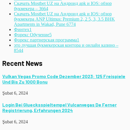
Скачать Mostbet UZ на Андроид apk и IOS: обзор
букмекера – 366
4
Скачать Mostbet UZ на Андроид apk и IOS: обзор
букмекера ANP Ultimus: Premium 2, 2 5, 3, 3.5 BHK
Apartments in Wakad, Pune 677
4
Финтех
1
Форекс Обучение
5
Форекс партнерская программа
1
это лучшая букмекерская контора и онлайн казино –
854
4
Recent News
Vulkan Vegas Promo Code Dezember 2023: 125 Freispiele
Und Bis Zu 1000 Bonu
Şubat 6, 2024
Login Bei Gluecksspieltempel Vulcanvegas De Ferner
Registrierung, Erfahrungen 2024
Şubat 6, 2024