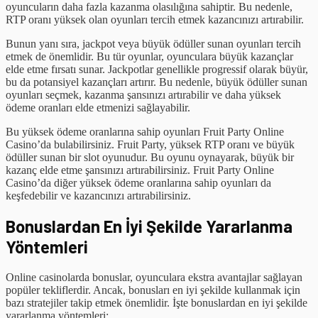
oyuncuların daha fazla kazanma olasılığına sahiptir. Bu nedenle,
RTP oranı yüksek olan oyunları tercih etmek kazancınızı artırabilir.
Bunun yanı sıra, jackpot veya büyük ödüller sunan oyunları tercih
etmek de önemlidir. Bu tür oyunlar, oyunculara büyük kazançlar
elde etme fırsatı sunar. Jackpotlar genellikle progressif olarak büyür,
bu da potansiyel kazançları artırır. Bu nedenle, büyük ödüller sunan
oyunları seçmek, kazanma şansınızı artırabilir ve daha yüksek
ödeme oranları elde etmenizi sağlayabilir.
Bu yüksek ödeme oranlarına sahip oyunları Fruit Party Online
Casino’da bulabilirsiniz. Fruit Party, yüksek RTP oranı ve büyük
ödüller sunan bir slot oyunudur. Bu oyunu oynayarak, büyük bir
kazanç elde etme şansınızı artırabilirsiniz. Fruit Party Online
Casino’da diğer yüksek ödeme oranlarına sahip oyunları da
keşfedebilir ve kazancınızı artırabilirsiniz.
Bonuslardan En İyi Şekilde Yararlanma
Yöntemleri
Online casinolarda bonuslar, oyunculara ekstra avantajlar sağlayan
popüler tekliflerdir. Ancak, bonusları en iyi şekilde kullanmak için
bazı stratejiler takip etmek önemlidir. İşte bonuslardan en iyi şekilde
yararlanma yöntemleri: