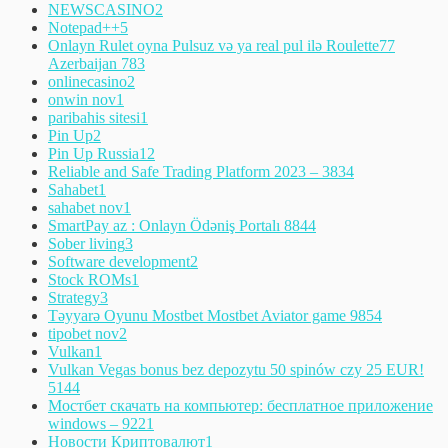
NEWSCASINO
2
Notepad++
5
Onlayn Rulet oyna Pulsuz və ya real pul ilə Roulette77
Azerbaijan 78
3
onlinecasino
2
onwin nov
1
paribahis sitesi
1
Pin Up
2
Pin Up Russia
12
Reliable and Safe Trading Platform 2023 – 383
4
Sahabet
1
sahabet nov
1
SmartPay az : Onlayn Ödəniş Portalı 884
4
Sober living
3
Software development
2
Stock ROMs
1
Strategy
3
Təyyarə Oyunu Mostbet Mostbet Aviator game 985
4
tipobet nov
2
Vulkan
1
Vulkan Vegas bonus bez depozytu 50 spinów czy 25 EUR!
514
4
Мостбет скачать на компьютер: бесплатное приложение
windows – 922
1
Новости Криптовалют
1