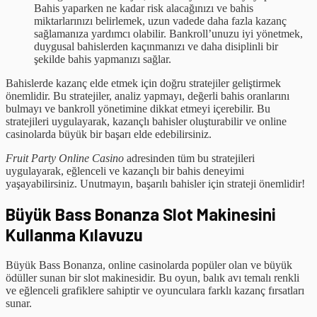
Bahis yaparken ne kadar risk alacağınızı ve bahis
miktarlarınızı belirlemek, uzun vadede daha fazla kazanç
sağlamanıza yardımcı olabilir. Bankroll’unuzu iyi yönetmek,
duygusal bahislerden kaçınmanızı ve daha disiplinli bir
şekilde bahis yapmanızı sağlar.
Bahislerde kazanç elde etmek için doğru stratejiler geliştirmek
önemlidir. Bu stratejiler, analiz yapmayı, değerli bahis oranlarını
bulmayı ve bankroll yönetimine dikkat etmeyi içerebilir. Bu
stratejileri uygulayarak, kazançlı bahisler oluşturabilir ve online
casinolarda büyük bir başarı elde edebilirsiniz.
Fruit Party Online Casino
adresinden tüm bu stratejileri
uygulayarak, eğlenceli ve kazançlı bir bahis deneyimi
yaşayabilirsiniz. Unutmayın, başarılı bahisler için strateji önemlidir!
Büyük Bass Bonanza Slot Makinesini
Kullanma Kılavuzu
Büyük Bass Bonanza, online casinolarda popüler olan ve büyük
ödüller sunan bir slot makinesidir. Bu oyun, balık avı temalı renkli
ve eğlenceli grafiklere sahiptir ve oyunculara farklı kazanç fırsatları
sunar.