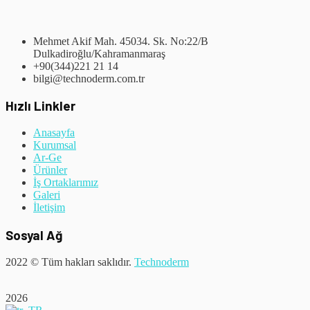
Mehmet Akif Mah. 45034. Sk. No:22/B
Dulkadiroğlu/Kahramanmaraş
+90(344)221 21 14
bilgi@technoderm.com.tr
Hızlı Linkler
Anasayfa
Kurumsal
Ar-Ge
Ürünler
İş Ortaklarımız
Galeri
İletişim
Sosyal Ağ
2022
© Tüm hakları saklıdır.
Technoderm
2026