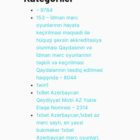
– 978
4
153 – İdman mərc
oyunlarının həyata
keçirilməsi məqsədi ilə
hüquqi şəxsin akkreditasiya
olunması Qaydasının və
İdman mərc oyunlarının
təşkili və keçirilməsi
Qaydalarının təsdiq edilməsi
haqqında – 804
4
1win
1
1xBet Azerbaycan
Qeydiyyat Mobi AZ Yukle
Elaqe Nomresi – 231
4
1xbet Azerbaycan,1xbet az
merc saytı, en yaxsi
bukmeker 1xbet
Azerbaycan merc oyunlari,