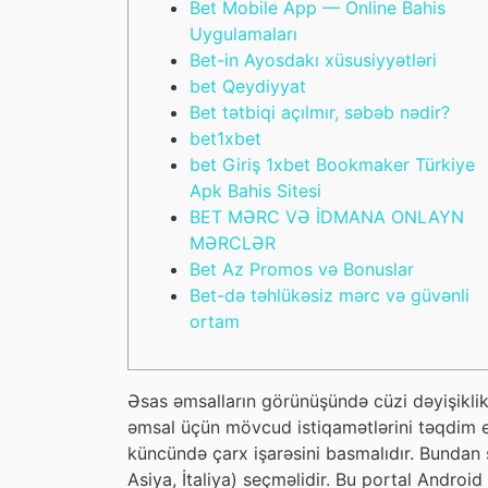
Bet Mobile App — Online Bahis
Uygulamaları
Bet-in Ayosdakı xüsusiyyətləri
bet Qeydiyyat
Bet tətbiqi açılmır, səbəb nədir?
bet1xbet
bet Giriş 1xbet Bookmaker Türkiye
Apk Bahis Sitesi
BET MƏRC VƏ İDMANA ONLAYN
MƏRCLƏR
Bet Az Promos və Bonuslar
Bet-də təhlükəsiz mərc və güvənli
ortam
Əsas əmsalların görünüşündə cüzi dəyişiklik
əmsal üçün mövcud istiqamətlərini təqdim e
küncündə çarx işarəsini basmalıdır. Bundan
Asiya, İtaliya) seçməlidir. Bu portal Android