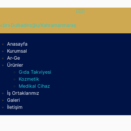
B<br>Dulkadiroğlu/Kahramanmaraş
Anasayfa
Kurumsal
Ar-Ge
Ürünler
Gıda Takviyesi
Kozmetik
Medikal Cihaz
İş Ortaklarımız
Galeri
İletişim