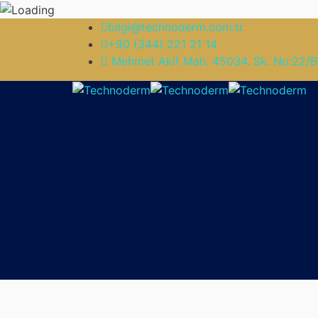
bilgi@technoderm.com.tr
+90 (344) 221 21 14
Mehmet Akif Mah. 45034. Sk. No:22/