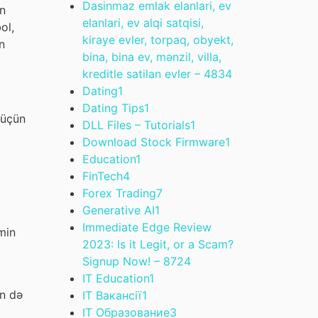
Dasinmaz emlak elanlari, ev
n
elanlari, ev alqi satqisi,
, ​​
kiraye evler, torpaq, obyekt,
n
bina, bina ev, mənzil, villa,
kreditle satilan evler – 483
4
Dating
1
Dating Tips
1
 üçün
DLL Files – Tutorials
1
Download Stock Firmware
1
Education
1
FinTech
4
Forex Trading
7
Generative AI
1
Immediate Edge Review
min
2023: Is it Legit, or a Scam?
Signup Now! – 872
4
IT Education
1
n də
IT Вакансії
1
ı
IT Образование
3