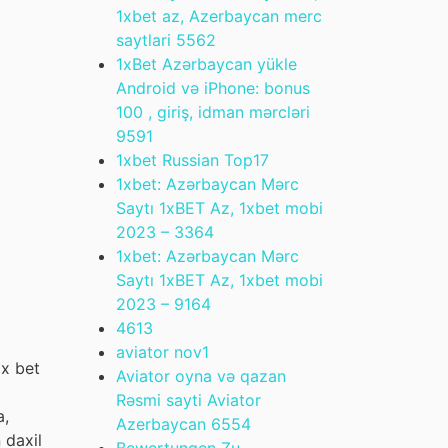
1xbet az, Azerbaycan merc
saytlari 556
2
1xBet Azərbaycan yükle
Android və iPhone: bonus
100 , giriş, idman mərcləri
959
1
1xbet Russian Top
17
1xbet: Azərbaycan Mərc
Saytı 1xBET Az, 1xbet mobi
2023 – 336
4
1xbet: Azərbaycan Mərc
Saytı 1xBET Az, 1xbet mobi
2023 – 916
4
461
3
aviator nov
1
1x bet
Aviator oyna və qazan
Rəsmi sayti Aviator
a,
Azerbaycan 655
4
 daxil
Bewertungen Zu