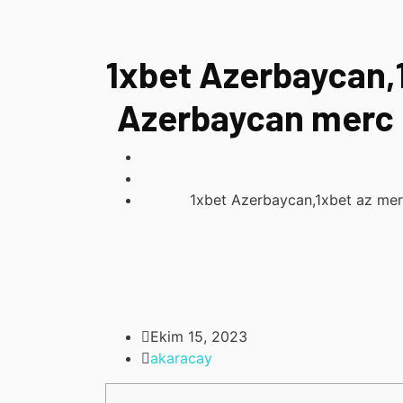
1xbet Azerbaycan,1
Azerbaycan merc o
1xbet Azerbaycan,1xbet az merc
Ekim 15, 2023
akaracay