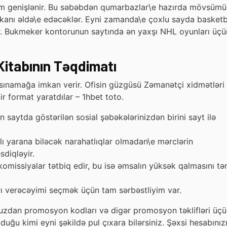
im genişlənir. Bu səbəbdən qumarbazlar\e hazırda mövsümü
mkanı əldə\e edəcəklər. Eyni zamanda\e çoxlu sayda basketbol
. Bukmeker kontorunun saytında ən yaxşı NHL oyunları üçü
 Kitabının Təqdimatı
 sınamağa imkan verir. Ofisin güzgüsü Zəmanətçi xidmətləri
bir format yaratdılar – 1hbet toto.
n saytda göstərilən sosial şəbəkələrinizdən birini sayt ilə
ğlı yarana biləcək narahatlıqlar olmadan\e mərclərin
sdiqləyir.
omissiyalar tətbiq edir, bu isə əmsalın yüksək qalmasını tə
ı verəcəyimi seçmək üçün tam sərbəstliyim var.
zdan promosyon kodları və digər promosyon təklifləri üçü
duğu kimi eyni şəkildə pul çıxara bilərsiniz. Şəxsi hesabınız