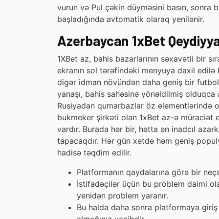
vurun və Pul çəkin düyməsini basın, sonra bi
başladığında avtomatik olaraq yenilənir.
Azerbaycan 1xBet Qeydiyya
1XBet az, bahis bazarlarının səxavətli bir s
ekranın sol tərəfindəki menyuya daxil edilə 
digər idman növündən daha geniş bir futbol m
yanaşı, bahis sahəsinə yönəldilmiş olduqca a
Rusiyadan qumarbazlar öz elementlərində ola
bukmeker şirkəti olan 1xBet az-ə müraciət
vardır. Burada hər bir, hətta ən inadcıl az
tapacaqdır. Hər gün xətdə həm geniş populy
hadisə təqdim edilir.
Platformanın qaydalarına görə bir neçə
İstifadəçilər üçün bu problem daimi ol
yenidən problem yaranır.
Bu halda daha sonra platformaya giriş
almağınız vacibdir.