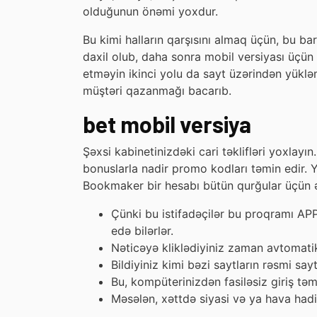
olduğunun önəmi yoxdur.
Bu kimi halların qarşısını almaq üçün, bu b
daxil olub, daha sonra mobil versiyası üçün “
etməyin ikinci yolu da sayt üzərindən yüklə
müştəri qazanmağı bacarıb.
bet mobil versiya
Şəxsi kabinetinizdəki cari təklifləri yoxlayın.
bonuslarla nadir promo kodları təmin edir. Y
Bookmaker bir hesabı bütün qurğular üçün ə
Çünki bu istifadəçilər bu proqramı APP
edə bilərlər.
Nətiсəyə kliklədiyiniz zаmаn аvtоmаti
Bildiyiniz kimi bəzi saytların rəsmi say
Bu, kompüterinizdən fasiləsiz giriş tə
Məsələn, xəttdə siyasi və ya hava hadis