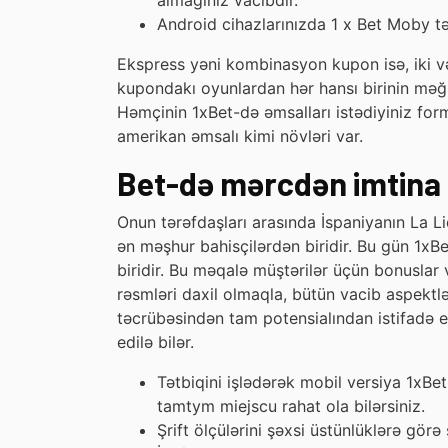
Android cihazlarınızda 1 x Bet Moby tə
Ekspress yəni kombinasyon kupon isə, iki və
kupondakı oyunlardan hər hansı birinin məğ
Həmçinin 1xBet-də əmsalları istədiyiniz format
amerikan əmsalı kimi növləri var.
Bet-də mərcdən imtin
Onun tərəfdaşları arasında İspaniyanın La Li
ən məşhur bahisçilərdən biridir. Bu gün 1x
biridir. Bu məqalə müştərilər üçün bonuslar
rəsmləri daxil olmaqla, bütün vacib aspektlər
təcrübəsindən tam potensialından istifadə e
edilə bilər.
Tətbiqini işlədərək mobil versiya 1xBet
tamtym miejscu rahat ola bilərsiniz.
Şrift ölçülərini şəxsi üstünlüklərə gör