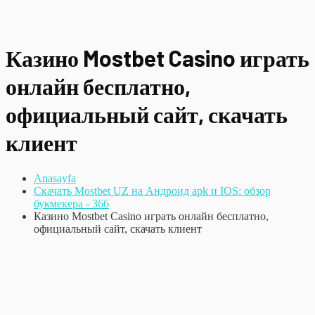
Казино Mostbet Casino играть
онлайн бесплатно,
официальный сайт, скачать
клиент
Anasayfa
Скачать Mostbet UZ на Андроид apk и IOS: обзор
букмекера - 366
Казино Mostbet Casino играть онлайн бесплатно,
официальный сайт, скачать клиент