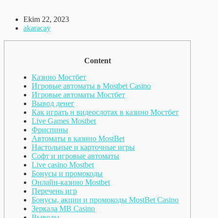
Ekim 22, 2023
akaracay
Content
Казино Мостбет
Игpoвыe aвтoмaты в Mostbet Casino
Игровые автоматы Мостбет
Вывод денег
Как играть н видеослотах в казино Мостбет
Live Games Mostbet
Фриспины
Автоматы в казино MostBet
Настольные и карточные игры
Софт и игровые автоматы
Live casino Mostbet
Бонусы и промокоды
Онлайн-казино Mostbet
Перечень игр
Бонусы, акции и промокоды MostBet Casino
Зеркала MB Casino
Выводы