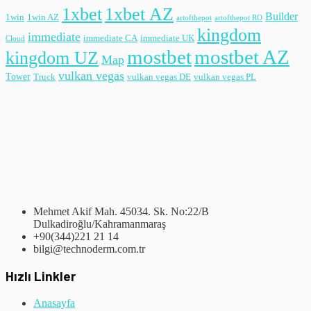
1xbet
1xbet AZ
Builder
1win
1win AZ
artofthepot
artofthepot RO
kingdom
immediate
immediate CA
immediate UK
Cloud
mostbet
mostbet AZ
kingdom UZ
Map
vulkan vegas
Tower
Truck
vulkan vegas DE
vulkan vegas PL
Mehmet Akif Mah. 45034. Sk. No:22/B
Dulkadiroğlu/Kahramanmaraş
+90(344)221 21 14
bilgi@technoderm.com.tr
Hızlı Linkler
Anasayfa