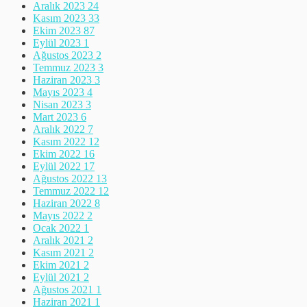
Aralık 2023
24
Kasım 2023
33
Ekim 2023
87
Eylül 2023
1
Ağustos 2023
2
Temmuz 2023
3
Haziran 2023
3
Mayıs 2023
4
Nisan 2023
3
Mart 2023
6
Aralık 2022
7
Kasım 2022
12
Ekim 2022
16
Eylül 2022
17
Ağustos 2022
13
Temmuz 2022
12
Haziran 2022
8
Mayıs 2022
2
Ocak 2022
1
Aralık 2021
2
Kasım 2021
2
Ekim 2021
2
Eylül 2021
2
Ağustos 2021
1
Haziran 2021
1