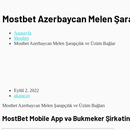
Mostbet Azerbaycan Melen Şara
Anasayfa
Mostbet
Mostbet Azerbaycan Melen Şarapçılık ve Üzüm Bağlar
Eylül 2, 2022
akaracay
Mostbet Azerbaycan Melen Şarapçılık ve Üzüm Bağları
MostBet Mobile App və Bukmeker Şirkətini