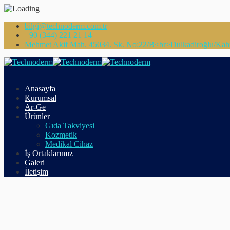
bilgi@technoderm.com.tr
+90 (344) 221 21 14
Mehmet Akif Mah. 45034. Sk. No:22/B<br>Dulkadiroğlu/Ka
Anasayfa
Kurumsal
Ar-Ge
Ürünler
Gıda Takviyesi
Kozmetik
Medikal Cihaz
İş Ortaklarımız
Galeri
İletişim