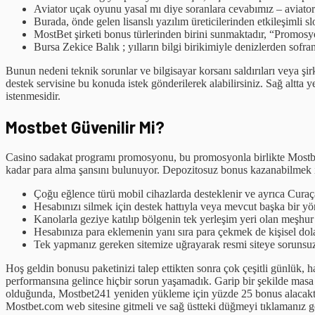
Aviator uçak oyunu yasal mı diye soranlara cevabımız – aviator
Burada, önde gelen lisanslı yazılım üreticilerinden etkileşimli slo
MostBet şirketi bonus türlerinden birini sunmaktadır, “Promos
Bursa Zekice Balık ; yılların bilgi birikimiyle denizlerden sofra
Bunun nedeni teknik sorunlar ve bilgisayar korsanı saldırıları veya şirk
destek servisine bu konuda istek gönderilerek alabilirsiniz. Sağ altta
istenmesidir.
Mostbet Güvenilir Mi?
Casino sadakat programı promosyonu, bu promosyonla birlikte Mostbet co
kadar para alma şansını bulunuyor. Depozitosuz bonus kazanabilmek içi
Çoğu eğlence türü mobil cihazlarda desteklenir ve ayrıca Curaçao
Hesabınızı silmek için destek hattıyla veya mevcut başka bir yön
Kanolarla geziye katılıp bölgenin tek yerleşim yeri olan meş
Hesabınıza para eklemenin yanı sıra para çekmek de kişisel dol
Tek yapmanız gereken sitemize uğrayarak resmi siteye sorunsuz 
Hoş geldin bonusu paketinizi talep ettikten sonra çok çeşitli günlük,
performansına gelince hiçbir sorun yaşamadık. Garip bir şekilde mas
olduğunda, Mostbet241 yeniden yükleme için yüzde 25 bonus alacaktır.
Mostbet.com web sitesine gitmeli ve sağ üstteki düğmeyi tıklamanız ge