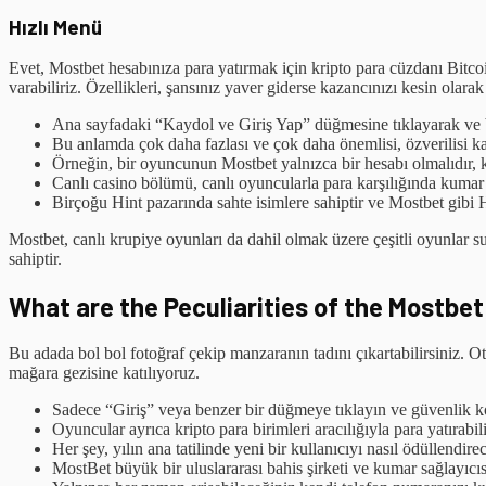
Hızlı Menü
Evet, Mostbet hesabınıza para yatırmak için kripto para cüzdanı Bitc
varabiliriz. Özellikleri, şansınız yaver giderse kazancınızı kesin olar
Ana sayfadaki “Kaydol ve Giriş Yap” düğmesine tıklayarak ve bil
Bu anlamda çok daha fazlası ve çok daha önemlisi, özverilisi kar
Örneğin, bir oyuncunun Mostbet yalnızca bir hesabı olmalıdır, 
Canlı casino bölümü, canlı oyuncularla para karşılığında kumar
Birçoğu Hint pazarında sahte isimlere sahiptir ve Mostbet gibi 
Mostbet, canlı krupiye oyunları da dahil olmak üzere çeşitli oyunlar 
sahiptir.
What are the Peculiarities of the Mostbe
Bu adada bol bol fotoğraf çekip manzaranın tadını çıkartabilirsiniz.
mağara gezisine katılıyoruz.
Sadece “Giriş” veya benzer bir düğmeye tıklayın ve güvenlik k
Oyuncular ayrıca kripto para birimleri aracılığıyla para yatırabili
Her şey, yılın ana tatilinde yeni bir kullanıcıyı nasıl ödüllendir
MostBet büyük bir uluslararası bahis şirketi ve kumar sağlayıcıs