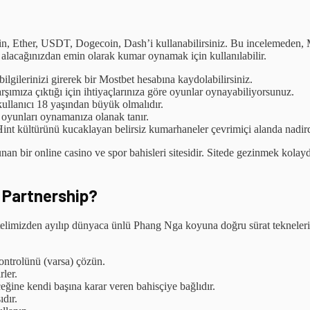
oin, Ether, USDT, Dogecoin, Dash’i kullanabilirsiniz. Bu incelemeden, 
ak alacağınızdan emin olarak kumar oynamak için kullanılabilir.
gilerinizi girerek bir Mostbet hesabına kaydolabilirsiniz.
şımıza çıktığı için ihtiyaçlarınıza göre oyunlar oynayabiliyorsunuz.
kullanıcı 18 yaşından büyük olmalıdır.
 oyunları oynamanıza olanak tanır.
Hint kültürünü kucaklayan belirsiz kumarhaneler çevrimiçi alanda nadird
sunan bir online casino ve spor bahisleri sitesidir. Sitede gezinmek k
t Partnership?
 Otelimizden ayılıp dünyaca ünlü Phang Nga koyuna doğru sürat tekneler
ontrolünü (varsa) çözün.
rler.
eceğine kendi başına karar veren bahisçiye bağlıdır.
ıdır.