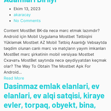
Ekim 13, 2023
akaracay
No Comments
Content MostBet BK-da necə mərc etmək lazımdır?
Android için Mobil Uygulama Mostbet Tətbiqini
Yükləmək Mostbet AZ Mobil Tətbiq Asanlığı Vebsaytda
təqdim olunan canlı mərc və matçların yayım imkanları
MostBet mərc şirkətinin mobil versiyası Mostbet
Скачать MostBet saytında necə qeydiyyatdan keçmək
olar? The Way To Obtain The Mostbet Apk For
Android…
Read More
Dasinmaz emlak elanlari, ev
elanlari, ev alqi satqisi, kiraye
evler, torpaq, obyekt, bina,