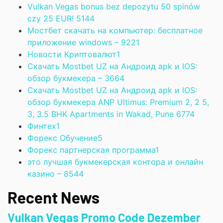
Vulkan Vegas bonus bez depozytu 50 spinów
czy 25 EUR! 514
4
Мостбет скачать на компьютер: бесплатное
приложение windows – 922
1
Новости Криптовалют
1
Скачать Mostbet UZ на Андроид apk и IOS:
обзор букмекера – 366
4
Скачать Mostbet UZ на Андроид apk и IOS:
обзор букмекера ANP Ultimus: Premium 2, 2 5,
3, 3.5 BHK Apartments in Wakad, Pune 677
4
Финтех
1
Форекс Обучение
5
Форекс партнерская программа
1
это лучшая букмекерская контора и онлайн
казино – 854
4
Recent News
Vulkan Vegas Promo Code Dezember