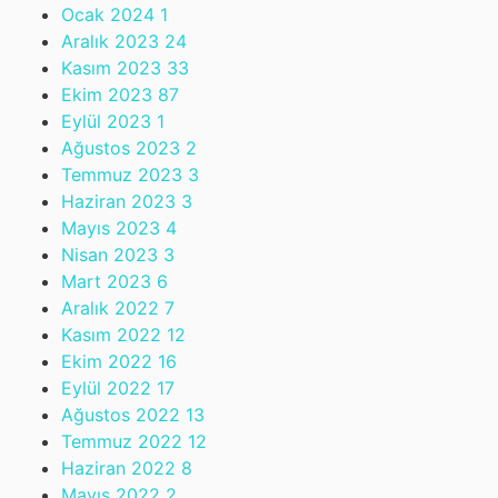
Ocak 2024
1
Aralık 2023
24
Kasım 2023
33
Ekim 2023
87
Eylül 2023
1
Ağustos 2023
2
Temmuz 2023
3
Haziran 2023
3
Mayıs 2023
4
Nisan 2023
3
Mart 2023
6
Aralık 2022
7
Kasım 2022
12
Ekim 2022
16
Eylül 2022
17
Ağustos 2022
13
Temmuz 2022
12
Haziran 2022
8
Mayıs 2022
2