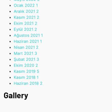
Ocak 2022
1
Aralık 2021
2
Kasım 2021
2
Ekim 2021
2
Eylül 2021
2
Ağustos 2021
1
Haziran 2021
1
Nisan 2021
2
Mart 2021
3
Şubat 2021
3
Ekim 2020
2
Kasım 2019
5
Kasım 2018
1
Haziran 2018
2
Gallery