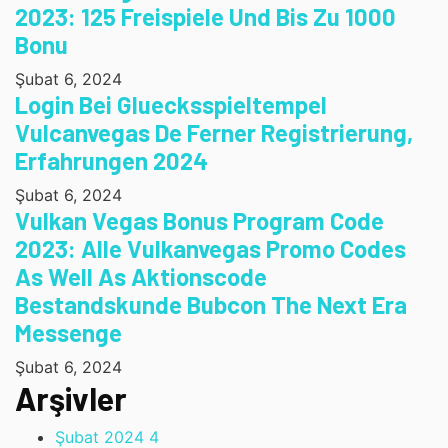
2023: 125 Freispiele Und Bis Zu 1000
Bonu
Şubat 6, 2024
Login Bei Gluecksspieltempel
Vulcanvegas De Ferner Registrierung,
Erfahrungen 2024
Şubat 6, 2024
Vulkan Vegas Bonus Program Code
2023: Alle Vulkanvegas Promo Codes
As Well As Aktionscode
Bestandskunde Bubcon The Next Era
Messenge
Şubat 6, 2024
Arşivler
Şubat 2024
4