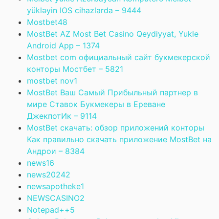
yükləyin IOS cihazlarda – 944
4
Mostbet
48
MostBet AZ Most Bet Casino Qeydiyyat, Yukle
Android App – 137
4
Mostbet com официальный сайт букмекерской
конторы Мостбет – 582
1
mostbet nov
1
MostBet Ваш Самый Прибыльный партнер в
мире Ставок Букмекеры в Ереване
ДжекпотИк – 911
4
MostBet скачать: обзор приложений конторы
Как правильно скачать приложение MostBet на
Андрои – 838
4
news
16
news2024
2
newsapotheke
1
NEWSCASINO
2
Notepad++
5