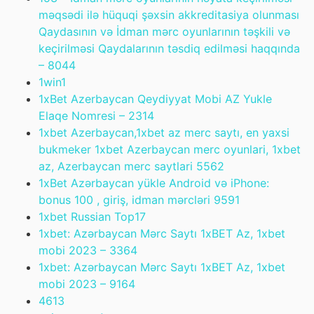
məqsədi ilə hüquqi şəxsin akkreditasiya olunması
Qaydasının və İdman mərc oyunlarının təşkili və
keçirilməsi Qaydalarının təsdiq edilməsi haqqında
– 804
4
1win
1
1xBet Azerbaycan Qeydiyyat Mobi AZ Yukle
Elaqe Nomresi – 231
4
1xbet Azerbaycan,1xbet az merc saytı, en yaxsi
bukmeker 1xbet Azerbaycan merc oyunlari, 1xbet
az, Azerbaycan merc saytlari 556
2
1xBet Azərbaycan yükle Android və iPhone:
bonus 100 , giriş, idman mərcləri 959
1
1xbet Russian Top
17
1xbet: Azərbaycan Mərc Saytı 1xBET Az, 1xbet
mobi 2023 – 336
4
1xbet: Azərbaycan Mərc Saytı 1xBET Az, 1xbet
mobi 2023 – 916
4
461
3