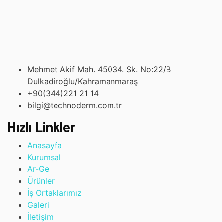
Mehmet Akif Mah. 45034. Sk. No:22/B
Dulkadiroğlu/Kahramanmaraş
+90(344)221 21 14
bilgi@technoderm.com.tr
Hızlı Linkler
Anasayfa
Kurumsal
Ar-Ge
Ürünler
İş Ortaklarımız
Galeri
İletişim