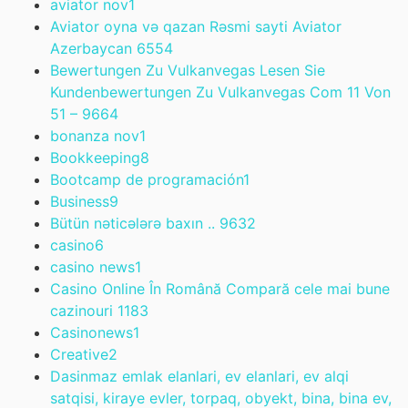
aviator nov
1
Aviator oyna və qazan Rəsmi sayti Aviator
Azerbaycan 655
4
Bewertungen Zu Vulkanvegas Lesen Sie
Kundenbewertungen Zu Vulkanvegas Com 11 Von
51 – 966
4
bonanza nov
1
Bookkeeping
8
Bootcamp de programación
1
Business
9
Bütün nəticələrə baxın .. 963
2
casino
6
casino news
1
Casino Online În Română Compară cele mai bune
cazinouri 118
3
Casinonews
1
Creative
2
Dasinmaz emlak elanlari, ev elanlari, ev alqi
satqisi, kiraye evler, torpaq, obyekt, bina, bina ev,