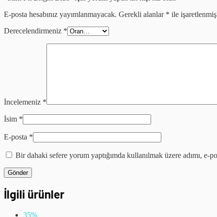
E-posta hesabınız yayımlanmayacak.
Gerekli alanlar
*
ile işaretlenmiş
Derecelendirmeniz
*
İncelemeniz
*
İsim
*
E-posta
*
Bir dahaki sefere yorum yaptığımda kullanılmak üzere adımı, e-pos
İlgili ürünler
35%