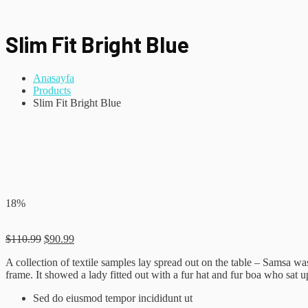
Slim Fit Bright Blue
Anasayfa
Products
Slim Fit Bright Blue
18%
$
110.99
$
90.99
A collection of textile samples lay spread out on the table – Samsa was
frame. It showed a lady fitted out with a fur hat and fur boa who sat up
Sed do eiusmod tempor incididunt ut