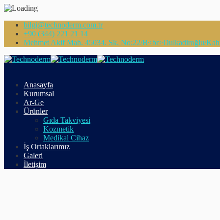
bilgi@technoderm.com.tr
+90 (344) 221 21 14
Mehmet Akif Mah. 45034. Sk. No:22/B<br>Dulkadiroğlu/Ka
Anasayfa
Kurumsal
Ar-Ge
Ürünler
Gıda Takviyesi
Kozmetik
Medikal Cihaz
İş Ortaklarımız
Galeri
İletişim