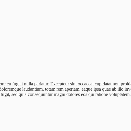
lore eu fugiat nulla pariatur. Excepteur sint occaecat cupidatat non proid
doloremque laudantium, totam rem aperiam, eaque ipsa quae ab illo invent
 fugit, sed quia consequuntur magni dolores eos qui ratione voluptatem.