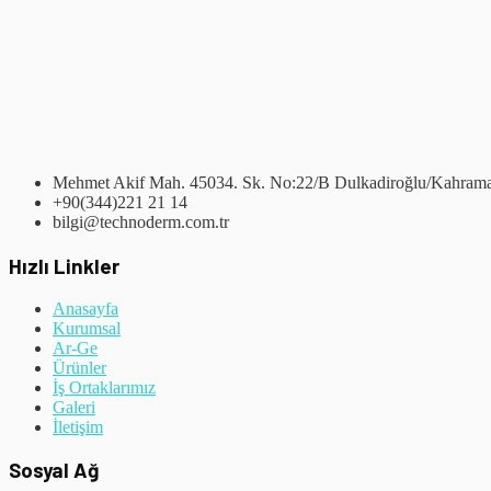
Mehmet Akif Mah. 45034. Sk. No:22/B Dulkadiroğlu/Kahram
+90(344)221 21 14
bilgi@technoderm.com.tr
Hızlı Linkler
Anasayfa
Kurumsal
Ar-Ge
Ürünler
İş Ortaklarımız
Galeri
İletişim
Sosyal Ağ