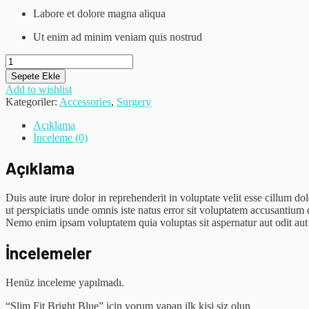
Labore et dolore magna aliqua
Ut enim ad minim veniam quis nostrud
Slim
Fit
Sepete Ekle
Bright
Add to wishlist
Blue
Kategoriler:
Accessories
,
Surgery
adet
Açıklama
İnceleme (0)
Açıklama
Duis aute irure dolor in reprehenderit in voluptate velit esse cillum do
ut perspiciatis unde omnis iste natus error sit voluptatem accusantium 
Nemo enim ipsam voluptatem quia voluptas sit aspernatur aut odit aut
İncelemeler
Henüz inceleme yapılmadı.
“Slim Fit Bright Blue” için yorum yapan ilk kişi siz olun