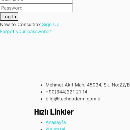
Log In
New to Consultio?
Sign Up
Forgot your password?
Mehmet Akif Mah. 45034. Sk. No:22/
+90(344)221 21 14
bilgi@technoderm.com.tr
Hızlı Linkler
Anasayfa
Kurumsal