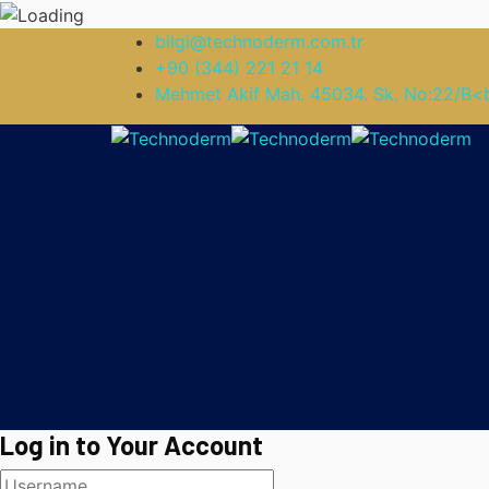
bilgi@technoderm.com.tr
+90 (344) 221 21 14
Mehmet Akif Mah. 45034. Sk. No:22/B<
Log in to Your Account