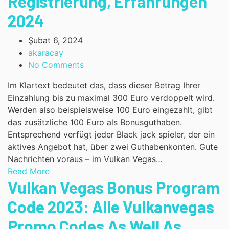
Registrierung, Erfahrungen
2024
Şubat 6, 2024
akaracay
No Comments
Im Klartext bedeutet das, dass dieser Betrag Ihrer
Einzahlung bis zu maximal 300 Euro verdoppelt wird.
Werden also beispielsweise 100 Euro eingezahlt, gibt
das zusätzliche 100 Euro als Bonusguthaben.
Entsprechend verfügt jeder Black jack spieler, der ein
aktives Angebot hat, über zwei Guthabenkonten. Gute
Nachrichten voraus – im Vulkan Vegas…
Read More
Vulkan Vegas Bonus Program
Code 2023: Alle Vulkanvegas
Promo Codes As Well As