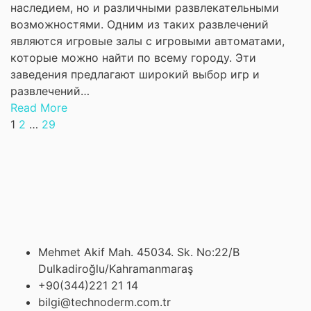
наследием, но и различными развлекательными
возможностями. Одним из таких развлечений
являются игровые залы с игровыми автоматами,
которые можно найти по всему городу. Эти
заведения предлагают широкий выбор игр и
развлечений…
Read More
1
2
…
29
Mehmet Akif Mah. 45034. Sk. No:22/B
Dulkadiroğlu/Kahramanmaraş
+90(344)221 21 14
bilgi@technoderm.com.tr