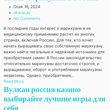
Ocak 16, 2024
akaracay
No Comments
В последние годы интерес к марихуане и ее
медицинскому применению растет во многих
странах, включая Россию. Для тех, кто хочет
начать выращивать свою собственную марихуану,
важно найти легальные и надежные источники для
приобретения семян. В России законодательство
относительно марихуаны достаточно строгое, и
выращивание, оборот и употребление марихуаны
незаконны. Однако, приобретение…
Read More
Вулкан россия казино
выбирайте лучшие игры для
себя