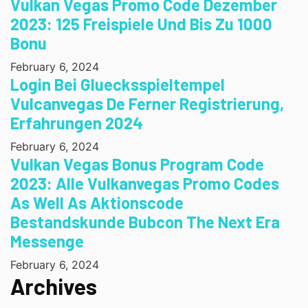
Vulkan Vegas Promo Code Dezember
2023: 125 Freispiele Und Bis Zu 1000
Bonu
February 6, 2024
Login Bei Gluecksspieltempel
Vulcanvegas De Ferner Registrierung,
Erfahrungen 2024
February 6, 2024
Vulkan Vegas Bonus Program Code
2023: Alle Vulkanvegas Promo Codes
As Well As Aktionscode
Bestandskunde Bubcon The Next Era
Messenge
February 6, 2024
Archives