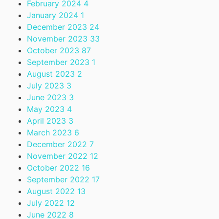
February 2024
4
January 2024
1
December 2023
24
November 2023
33
October 2023
87
September 2023
1
August 2023
2
July 2023
3
June 2023
3
May 2023
4
April 2023
3
March 2023
6
December 2022
7
November 2022
12
October 2022
16
September 2022
17
August 2022
13
July 2022
12
June 2022
8