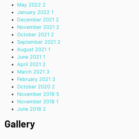
May 2022
2
January 2022
1
December 2021
2
November 2021
2
October 2021
2
September 2021
2
August 2021
1
June 2021
1
April 2021
2
March 2021
3
February 2021
3
October 2020
2
November 2019
5
November 2018
1
June 2018
2
Gallery