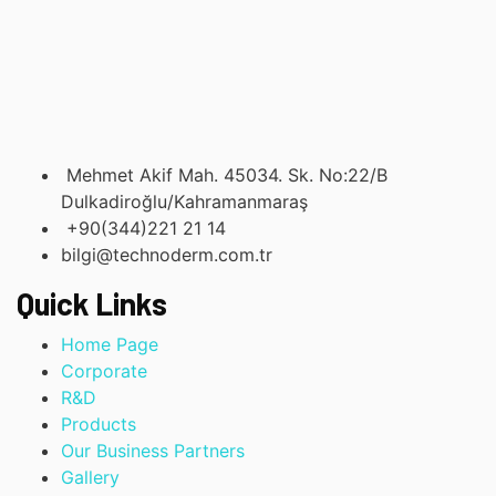
Mehmet Akif Mah. 45034. Sk. No:22/B
Dulkadiroğlu/Kahramanmaraş
+90(344)221 21 14
bilgi@technoderm.com.tr
Quick Links
Home Page
Corporate
R&D
Products
Our Business Partners
Gallery