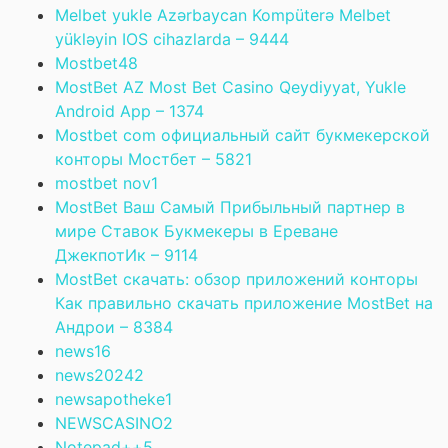
Melbet yukle Azərbaycan Kompüterə Melbet
yükləyin IOS cihazlarda – 944
4
Mostbet
48
MostBet AZ Most Bet Casino Qeydiyyat, Yukle
Android App – 137
4
Mostbet com официальный сайт букмекерской
конторы Мостбет – 582
1
mostbet nov
1
MostBet Ваш Самый Прибыльный партнер в
мире Ставок Букмекеры в Ереване
ДжекпотИк – 911
4
MostBet скачать: обзор приложений конторы
Как правильно скачать приложение MostBet на
Андрои – 838
4
news
16
news2024
2
newsapotheke
1
NEWSCASINO
2
Notepad++
5